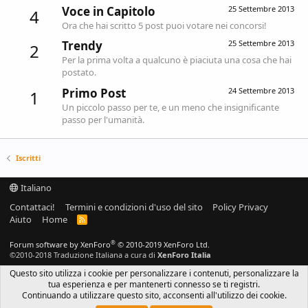
Voce in Capitolo
25 Settembre 2013
4
Ora che hai scritto 5 post puoi votare nei concorsi!
Trendy
25 Settembre 2013
2
Per la prima volta a qualcuno è piaciuta una cosa che hai
postato.
Primo Post
24 Settembre 2013
1
Un piccolo passo per te, e un meno che insignificante
passo per l'umanità.
Iscritti
Italiano
Contattaci!
Termini e condizioni d'uso del sito
Policy Privacy
Aiuto
Home
R
S
S
®
Forum software by XenForo
© 2010-2019 XenForo Ltd.
©2010-2018 Traduzione Italiana a cura di
XenForo Italia
Questo sito utilizza i cookie per personalizzare i contenuti, personalizzare la
tua esperienza e per mantenerti connesso se ti registri.
Continuando a utilizzare questo sito, acconsenti all'utilizzo dei cookie.