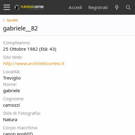
Accedi
Registrati
Iscritti
gabriele__82
Compleanno
25 Ottobre 1982 (Età: 43)
Sito Web
http://www.architetticortesi.it
Località
Treviglio
Nome
gabriele
Cognome
camozzi
Stile di Fotografia
Natura
Corpo macchina
canon eos60D