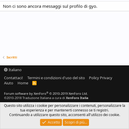
Non ci sono ancora messaggi sul profilo di gyo.
Iscritti
Italiano
Contattaci!
Termini e condizioni d'uso del sito
Policy Privacy
Aiuto
Home
R
S
S
®
Forum software by XenForo
© 2010-2019 XenForo Ltd.
©2010-2018 Traduzione Italiana a cura di
XenForo Italia
Questo sito utilizza i cookie per personalizzare i contenuti, personalizzare la
tua esperienza e per mantenerti connesso se ti registri.
Continuando a utilizzare questo sito, acconsenti all'utilizzo dei cookie.
Accetto
Scopri di più…