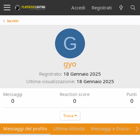
Accedi
Registrati
Iscritti
G
gyo
Registrato
18 Gennaio 2025
Ultima visualizzazione
18 Gennaio 2025
Messaggi
Reaction score
Punti
0
0
0
Trova
Messaggi del profilo
Ultime Attività
Messaggi e Discussion