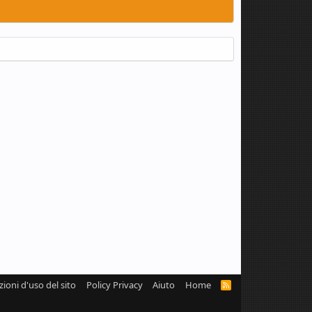
zioni d'uso del sito
Policy Privacy
Aiuto
Home
R
S
S