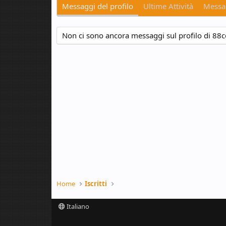
Messaggi del profilo
Ultime Attività
Messag
Non ci sono ancora messaggi sul profilo di 88c
Home
Iscritti
Italiano