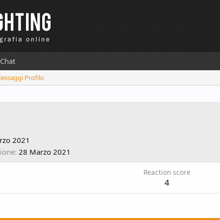
Chat
Messaggi Profilo
8
rzo 2021
zione
28 Marzo 2021
Reaction score
4