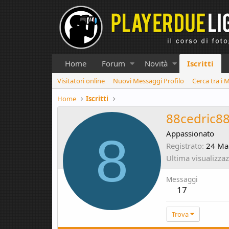
Home
Forum
Novità
Iscritti
Visitatori online
Nuovi Messaggi Profilo
Cerca tra i 
Home
Iscritti
88cedric8
8
Appassionato
Registrato
24 Ma
Ultima visualizza
Messaggi
17
Trova