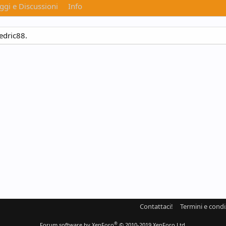
gi e Discussioni
Info
edric88.
Contattaci!
Termini e condi
®
Forum software by XenForo
© 2010-2019 XenForo Ltd.