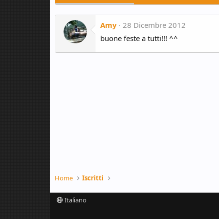
Amy
28 Dicembre 2012
buone feste a tutti!!! ^^
Home
Iscritti
Italiano