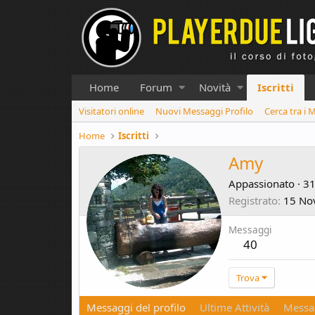
Home
Forum
Novità
Iscritti
Visitatori online
Nuovi Messaggi Profilo
Cerca tra i 
Home
Iscritti
Amy
Appassionato
·
3
Registrato
15 No
Messaggi
40
Trova
Messaggi del profilo
Ultime Attività
Messag