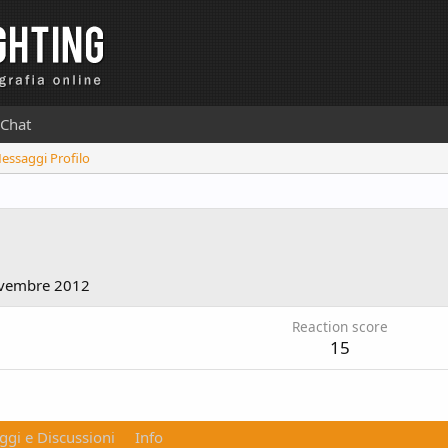
Chat
Messaggi Profilo
1
vembre 2012
Reaction score
15
gi e Discussioni
Info