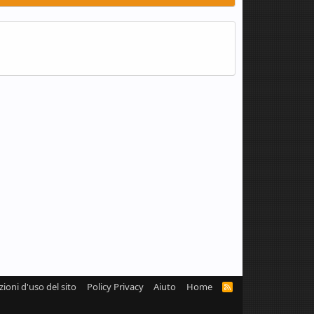
zioni d'uso del sito
Policy Privacy
Aiuto
Home
R
S
S