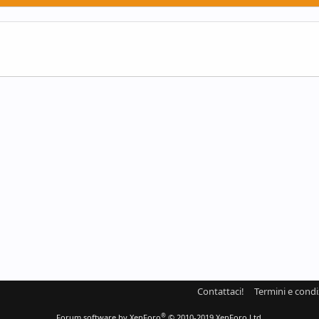
Contattaci!
Termini e condi
®
Forum software by XenForo
© 2010-2019 XenForo Ltd.