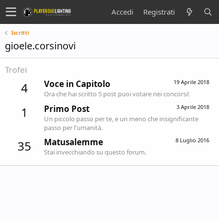
Accedi
Registrati
Iscritti
gioele.corsinovi
Trofei
Voce in Capitolo
19 Aprile 2018
4
Ora che hai scritto 5 post puoi votare nei concorsi!
Primo Post
3 Aprile 2018
1
Un piccolo passo per te, e un meno che insignificante
passo per l'umanità.
Matusalemme
8 Luglio 2016
35
Stai invecchiando su questo forum.