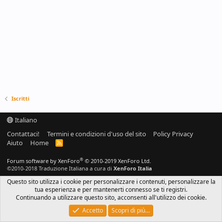
Iscritti
Italiano
Contattaci!
Termini e condizioni d'uso del sito
Policy Privacy
Aiuto
Home
R
S
S
®
Forum software by XenForo
© 2010-2019 XenForo Ltd.
©2010-2018 Traduzione Italiana a cura di
XenForo Italia
Questo sito utilizza i cookie per personalizzare i contenuti, personalizzare la
tua esperienza e per mantenerti connesso se ti registri.
Continuando a utilizzare questo sito, acconsenti all'utilizzo dei cookie.
Accetto
Scopri di più…