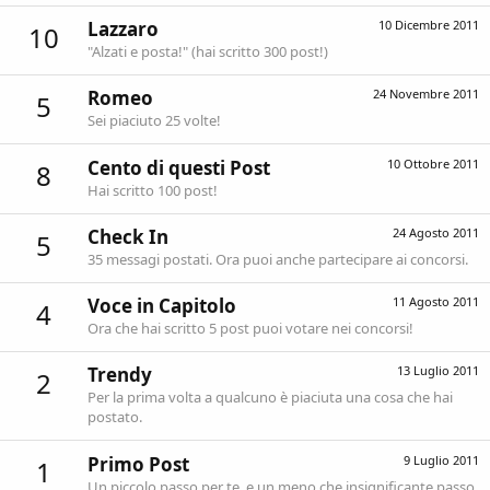
Lazzaro
10 Dicembre 2011
10
"Alzati e posta!" (hai scritto 300 post!)
Romeo
24 Novembre 2011
5
Sei piaciuto 25 volte!
Cento di questi Post
10 Ottobre 2011
8
Hai scritto 100 post!
Check In
24 Agosto 2011
5
35 messagi postati. Ora puoi anche partecipare ai concorsi.
Voce in Capitolo
11 Agosto 2011
4
Ora che hai scritto 5 post puoi votare nei concorsi!
Trendy
13 Luglio 2011
2
Per la prima volta a qualcuno è piaciuta una cosa che hai
postato.
Primo Post
9 Luglio 2011
1
Un piccolo passo per te, e un meno che insignificante passo