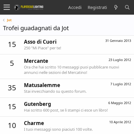
Accedi
Registrati
Jot
Trofei guadagnati da Jot
Asso di Cuori
31 Gennaio 2013
15
250 "Mi Piace" per te!
Mercante
23 Luglio 2012
5
Ora che hai scritto 10 messaggi puoi pubblicare nuovi
annunci nelle sezioni del Mercatino!
Matusalemme
7 Luglio 2012
35
Stai invecchiando su questo forum.
Gutenberg
6 Maggio 2012
15
Hai scritto 600 post, se li stampi ci esce un libro!
Charme
10 Aprile 2012
10
I tuoi messaggi sono piaciuti 100 volte.