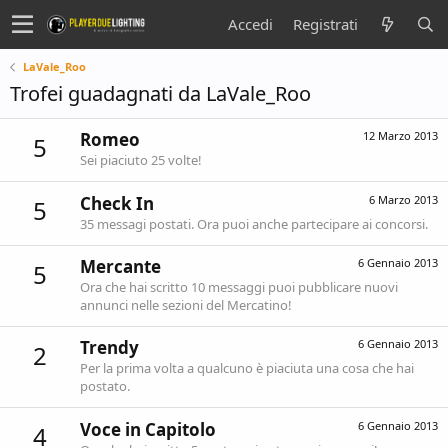
Accedi
Registrati
LaVale_Roo
Trofei guadagnati da LaVale_Roo
Romeo
12 Marzo 2013
5
Sei piaciuto 25 volte!
Check In
6 Marzo 2013
5
35 messagi postati. Ora puoi anche partecipare ai concorsi.
Mercante
6 Gennaio 2013
5
Ora che hai scritto 10 messaggi puoi pubblicare nuovi
annunci nelle sezioni del Mercatino!
Trendy
6 Gennaio 2013
2
Per la prima volta a qualcuno è piaciuta una cosa che hai
postato.
Voce in Capitolo
6 Gennaio 2013
4