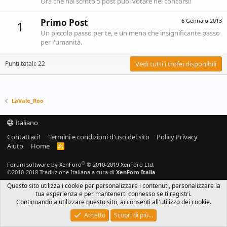
Ora che hai scritto 5 post puoi votare nei concorsi!
Primo Post
6 Gennaio 2013
1
Un piccolo passo per te, e un meno che insignificante passo
per l'umanità.
Punti totali: 22
Vedi tutti i trofei disponibili
LaVale_Roo
Italiano
Contattaci!
Termini e condizioni d'uso del sito
Policy Privacy
Aiuto
Home
R
S
S
®
Forum software by XenForo
© 2010-2019 XenForo Ltd.
©2010-2018 Traduzione Italiana a cura di
XenForo Italia
Questo sito utilizza i cookie per personalizzare i contenuti, personalizzare la
tua esperienza e per mantenerti connesso se ti registri.
Continuando a utilizzare questo sito, acconsenti all'utilizzo dei cookie.
Accetto
Scopri di più…