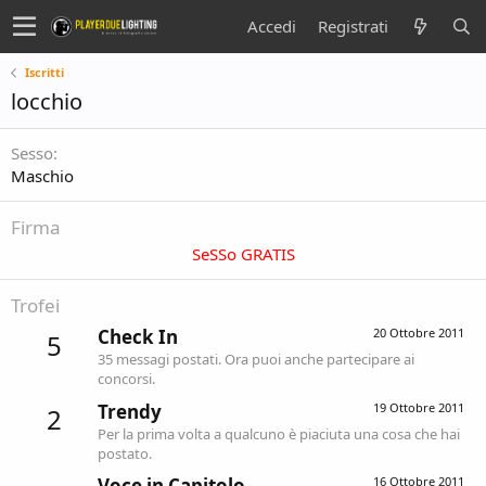
Accedi
Registrati
Iscritti
locchio
Sesso
Maschio
Firma
SeSSo GRATIS
Trofei
Check In
20 Ottobre 2011
5
35 messagi postati. Ora puoi anche partecipare ai
concorsi.
Trendy
19 Ottobre 2011
2
Per la prima volta a qualcuno è piaciuta una cosa che hai
postato.
Voce in Capitolo
16 Ottobre 2011