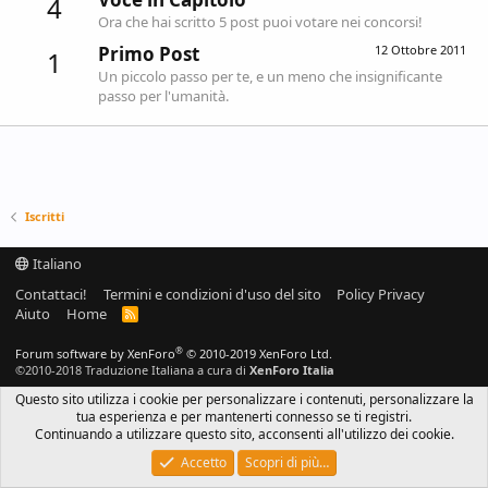
4
Ora che hai scritto 5 post puoi votare nei concorsi!
Primo Post
12 Ottobre 2011
1
Un piccolo passo per te, e un meno che insignificante
passo per l'umanità.
Iscritti
Italiano
Contattaci!
Termini e condizioni d'uso del sito
Policy Privacy
Aiuto
Home
R
S
S
®
Forum software by XenForo
© 2010-2019 XenForo Ltd.
©2010-2018 Traduzione Italiana a cura di
XenForo Italia
Questo sito utilizza i cookie per personalizzare i contenuti, personalizzare la
tua esperienza e per mantenerti connesso se ti registri.
Continuando a utilizzare questo sito, acconsenti all'utilizzo dei cookie.
Accetto
Scopri di più…