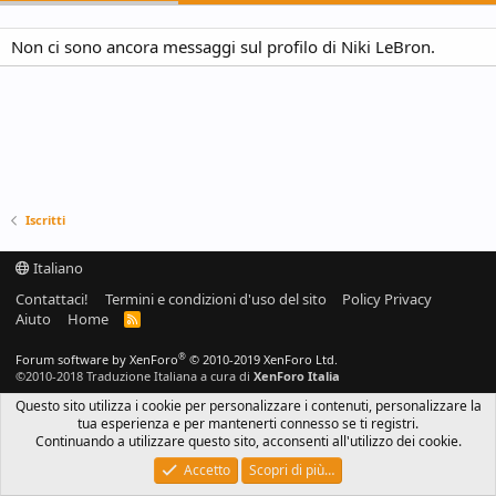
Non ci sono ancora messaggi sul profilo di Niki LeBron.
Iscritti
Italiano
Contattaci!
Termini e condizioni d'uso del sito
Policy Privacy
Aiuto
Home
R
S
S
®
Forum software by XenForo
© 2010-2019 XenForo Ltd.
©2010-2018 Traduzione Italiana a cura di
XenForo Italia
Questo sito utilizza i cookie per personalizzare i contenuti, personalizzare la
tua esperienza e per mantenerti connesso se ti registri.
Continuando a utilizzare questo sito, acconsenti all'utilizzo dei cookie.
Accetto
Scopri di più…