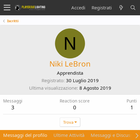
Accedi
Registrati
Iscritti
N
Niki LeBron
Apprendista
Registrato
30 Luglio 2019
Ultima visualizzazione
8 Agosto 2019
Messaggi
Reaction score
Punti
3
0
1
Trova
Messaggi del profilo
Ultime Attività
Messaggi e Discussion