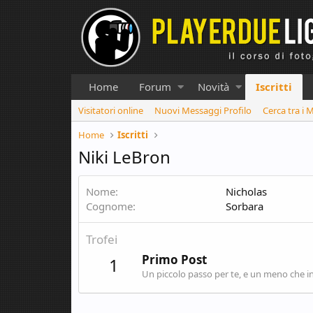
Home
Forum
Novità
Iscritti
Visitatori online
Nuovi Messaggi Profilo
Cerca tra i 
Home
Iscritti
Niki LeBron
Nome
Nicholas
Cognome
Sorbara
Trofei
Primo Post
1
Un piccolo passo per te, e un meno che in