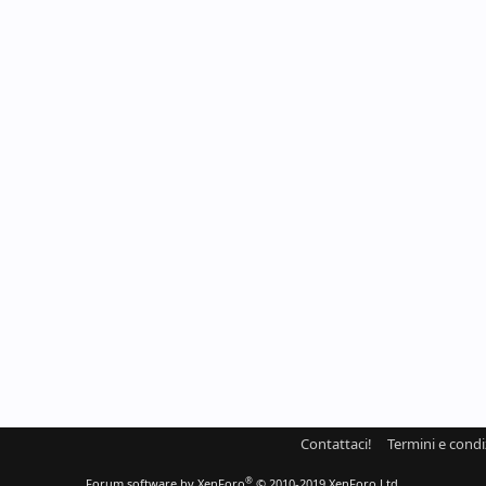
Contattaci!
Termini e condi
®
Forum software by XenForo
© 2010-2019 XenForo Ltd.