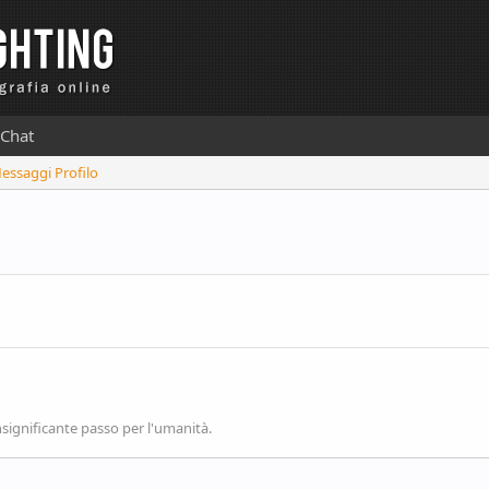
Chat
Messaggi Profilo
significante passo per l'umanità.