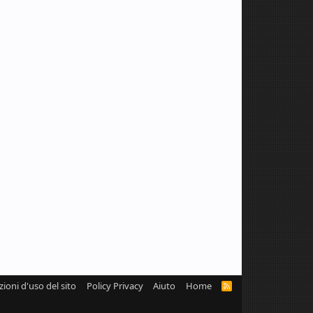
zioni d'uso del sito
Policy Privacy
Aiuto
Home
R
S
S