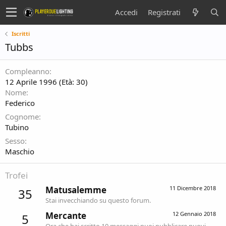
Accedi
Registrati
Iscritti
Tubbs
Compleanno
12 Aprile 1996 (Età: 30)
Nome
Federico
Cognome
Tubino
Sesso
Maschio
Trofei
Matusalemme
11 Dicembre 2018
35
Stai invecchiando su questo forum.
Mercante
12 Gennaio 2018
5
Ora che hai scritto 10 messaggi puoi pubblicare nuovi