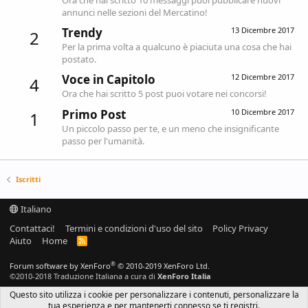
annunci nelle sezioni del Mercatino!
Trendy
13 Dicembre 2017
2
Per la prima volta a qualcuno è piaciuta una cosa che hai
postato.
Voce in Capitolo
12 Dicembre 2017
4
Ora che hai scritto 5 post puoi votare nei concorsi!
Primo Post
10 Dicembre 2017
1
Un piccolo passo per te, e un meno che insignificante
passo per l'umanità.
Iscritti
Italiano
Contattaci!
Termini e condizioni d'uso del sito
Policy Privacy
Aiuto
Home
R
S
S
®
Forum software by XenForo
© 2010-2019 XenForo Ltd.
©2010-2018 Traduzione Italiana a cura di
XenForo Italia
Questo sito utilizza i cookie per personalizzare i contenuti, personalizzare la
tua esperienza e per mantenerti connesso se ti registri.