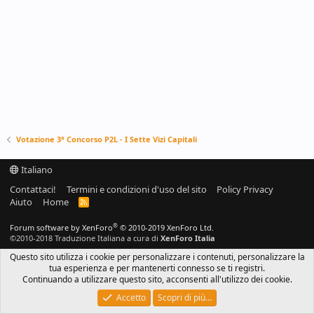
Votazione 3° Concorso P2L - I Sette Vizi Capitali
Italiano
Contattaci!
Termini e condizioni d'uso del sito
Policy Privacy
Aiuto
Home
R
S
S
®
Forum software by XenForo
© 2010-2019 XenForo Ltd.
©2010-2018 Traduzione Italiana a cura di
XenForo Italia
Questo sito utilizza i cookie per personalizzare i contenuti, personalizzare la
tua esperienza e per mantenerti connesso se ti registri.
Continuando a utilizzare questo sito, acconsenti all'utilizzo dei cookie.
Accetto
Scopri di più…