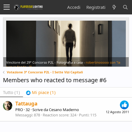
Accedi
Registrati
Vincitore del 29° Concorso P2L - Fotografia a casa -
robertinooooo con "la
luce in fondo...""
Votazione 3° Concorso P2L - I Sette Vizi Capitali
Members who reacted to message #6
Tutto
(1)
Mi piace
(1)
Tattauga
PRO
·
32
·
Scrive da
Cesano Maderno
12 Agosto 2011
Messaggi
878
Reaction score
324
Punti
115