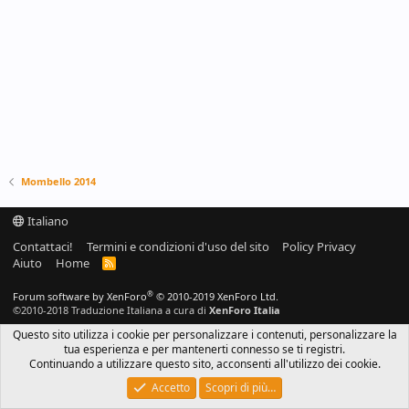
Mombello 2014
Italiano
Contattaci!
Termini e condizioni d'uso del sito
Policy Privacy
Aiuto
Home
R
S
S
®
Forum software by XenForo
© 2010-2019 XenForo Ltd.
©2010-2018 Traduzione Italiana a cura di
XenForo Italia
Questo sito utilizza i cookie per personalizzare i contenuti, personalizzare la
tua esperienza e per mantenerti connesso se ti registri.
Continuando a utilizzare questo sito, acconsenti all'utilizzo dei cookie.
Accetto
Scopri di più…