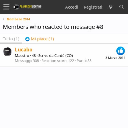
Accedi
Registrati
Mombello 2014
Members who reacted to message #8
Tutto
(1)
Mi piace
(1)
Lucabo
Maestro
·
48
·
Scrive da
Cantù (CO)
3 Marzo 2014
Messaggi
308
Reaction score
122
Punti
85