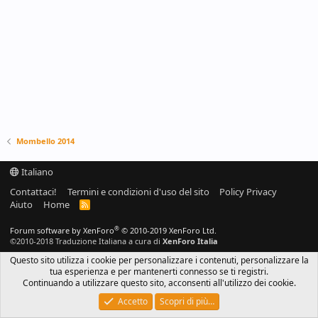
Mombello 2014
Italiano
Contattaci!
Termini e condizioni d'uso del sito
Policy Privacy
Aiuto
Home
R
S
S
®
Forum software by XenForo
© 2010-2019 XenForo Ltd.
©2010-2018 Traduzione Italiana a cura di
XenForo Italia
Questo sito utilizza i cookie per personalizzare i contenuti, personalizzare la
tua esperienza e per mantenerti connesso se ti registri.
Continuando a utilizzare questo sito, acconsenti all'utilizzo dei cookie.
Accetto
Scopri di più…