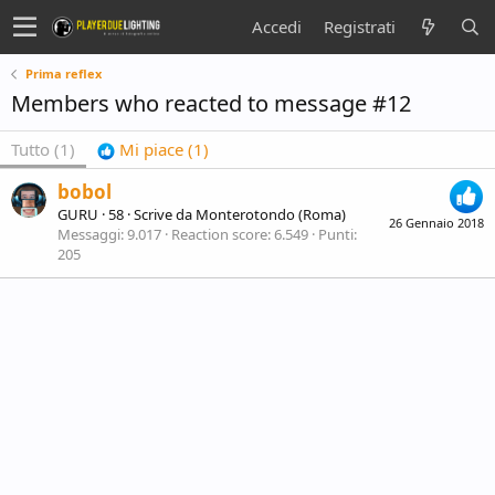
Accedi
Registrati
Prima reflex
Members who reacted to message #12
Tutto
(1)
Mi piace
(1)
bobol
GURU
·
58
·
Scrive da
Monterotondo (Roma)
26 Gennaio 2018
Messaggi
9.017
Reaction score
6.549
Punti
205