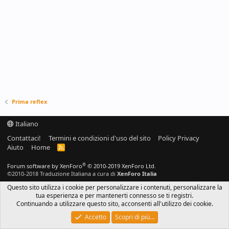
Prima reflex
Italiano
Contattaci!
Termini e condizioni d'uso del sito
Policy Privacy
Aiuto
Home
R
S
S
®
Forum software by XenForo
© 2010-2019 XenForo Ltd.
©2010-2018 Traduzione Italiana a cura di
XenForo Italia
Questo sito utilizza i cookie per personalizzare i contenuti, personalizzare la
tua esperienza e per mantenerti connesso se ti registri.
Continuando a utilizzare questo sito, acconsenti all'utilizzo dei cookie.
Accetto
Scopri di più…