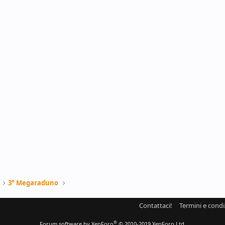
3° Megaraduno
Contattaci!
Termini e condi
®
Forum software by XenForo
© 2010-2019 XenForo Ltd.