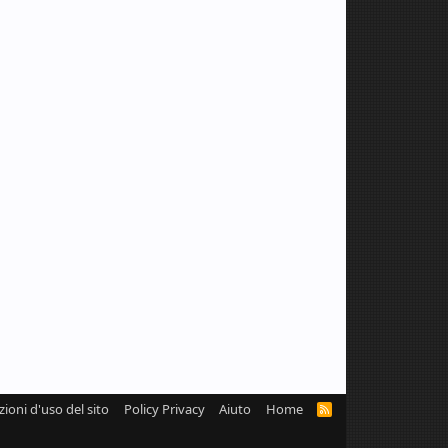
zioni d'uso del sito
Policy Privacy
Aiuto
Home
R
S
S