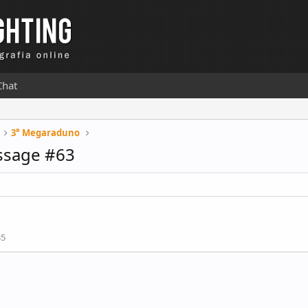
Chat
3° Megaraduno
ssage #63
35