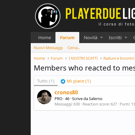
Home
Forum
Novità
Iscritti
Nuovi Messaggi
Cerca...
Home
Forum
I NOSTRI SCATTI
Raduni e Incontri
Members who reacted to me
Tutto
(1)
Mi piace
(1)
cronos80
PRO
·
46
·
Scrive da
Salerno
Messaggi
630
Reaction score
627
Punti
1