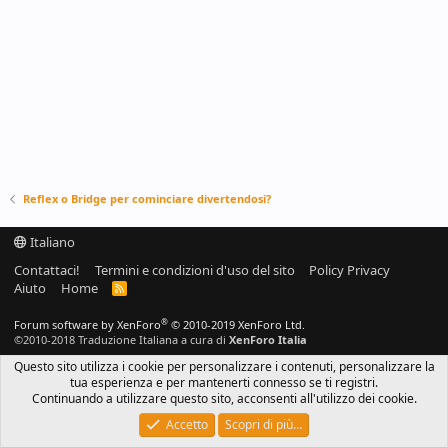
Reflex o Bridge per cominciare divertendosi?
Italiano
Contattaci!
Termini e condizioni d'uso del sito
Policy Privacy
Aiuto
Home
R
S
S
®
Forum software by XenForo
© 2010-2019 XenForo Ltd.
©2010-2018 Traduzione Italiana a cura di
XenForo Italia
Questo sito utilizza i cookie per personalizzare i contenuti, personalizzare la
tua esperienza e per mantenerti connesso se ti registri.
Continuando a utilizzare questo sito, acconsenti all'utilizzo dei cookie.
Accetto
Scopri di più…