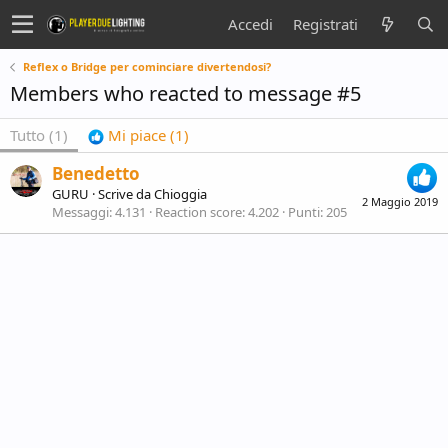
Accedi
Registrati
Reflex o Bridge per cominciare divertendosi?
Members who reacted to message #5
Tutto
(1)
Mi piace
(1)
Benedetto
GURU
·
Scrive da
Chioggia
2 Maggio 2019
Messaggi
4.131
Reaction score
4.202
Punti
205