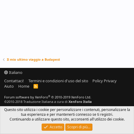
Il mio ultimo viaggio a Budapest
Italiano
Contattaci!
Termini e condizioni d'uso del sito
Policy Privacy
Aiuto
Home
R
S
S
®
Forum software by XenForo
© 2010-2019 XenForo Ltd.
©2010-2018 Traduzione Italiana a cura di
XenForo Italia
Questo sito utilizza i cookie per personalizzare i contenuti, personalizzare la
tua esperienza e per mantenerti connesso se ti registri.
Continuando a utilizzare questo sito, acconsenti all'utilizzo dei cookie.
Accetto
Scopri di più…