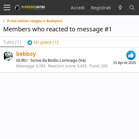
Accedi
Registrati
Il mio ultimo viaggio a Budapest
Members who reacted to message #1
Tutto
(1)
Mi piace
(1)
bebboy
GURU
·
Scrive da
Bodio Lomnago (Va)
25 Aprile 2020
Messaggi
3.783
Reaction score
3.435
Punti
205