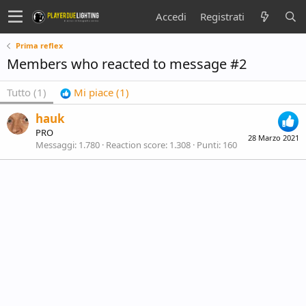
Accedi
Registrati
Prima reflex
Members who reacted to message #2
Tutto
(1)
Mi piace
(1)
hauk
PRO
28 Marzo 2021
Messaggi
1.780
Reaction score
1.308
Punti
160