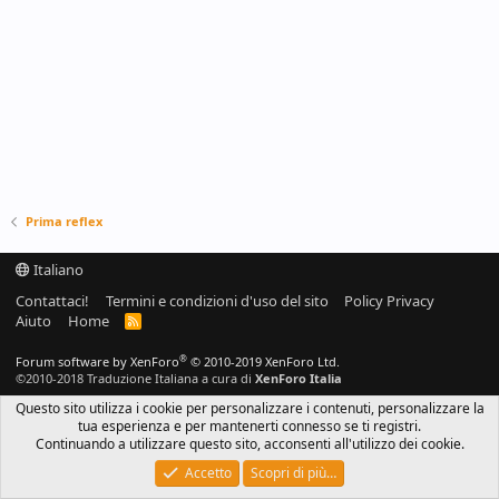
Prima reflex
Italiano
Contattaci!
Termini e condizioni d'uso del sito
Policy Privacy
Aiuto
Home
R
S
S
®
Forum software by XenForo
© 2010-2019 XenForo Ltd.
©2010-2018 Traduzione Italiana a cura di
XenForo Italia
Questo sito utilizza i cookie per personalizzare i contenuti, personalizzare la
tua esperienza e per mantenerti connesso se ti registri.
Continuando a utilizzare questo sito, acconsenti all'utilizzo dei cookie.
Accetto
Scopri di più…