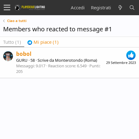
Accedi
Registrati
Ciao a tutti
Members who reacted to message #1
Tutto
(1)
Mi piace
(1)
bobol
GURU
·
58
·
Scrive da
Monterotondo (Roma)
29 Settembre 2023
Messaggi
9.017
Reaction score
6.549
Punti
205