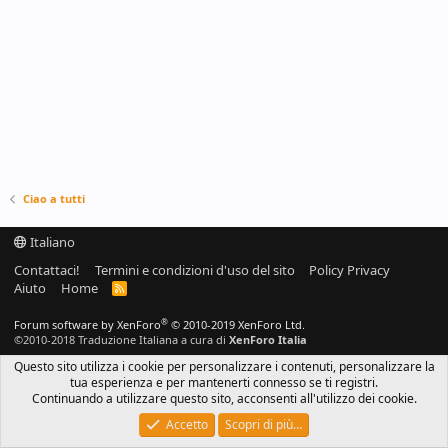
Ciao a tutti
Italiano
Contattaci!
Termini e condizioni d'uso del sito
Policy Privacy
Aiuto
Home
R
S
S
®
Forum software by XenForo
© 2010-2019 XenForo Ltd.
©2010-2018 Traduzione Italiana a cura di
XenForo Italia
Questo sito utilizza i cookie per personalizzare i contenuti, personalizzare la
tua esperienza e per mantenerti connesso se ti registri.
Continuando a utilizzare questo sito, acconsenti all'utilizzo dei cookie.
Accetto
Scopri di più…