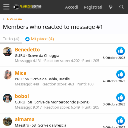
Accedi
Registrati
A Venezia
Members who reacted to message #1
Tutto
(4)
Mi piace
(4)
Benedetto
GURU
·
Scrive da
Chioggia
5 Ottobre 2023
Messaggi
4.131
Reaction score
4.202
Punti
205
Mica
PRO
·
56
·
Scrive da
Bahia, Brasile
4 Ottobre 2023
Messaggi
448
Reaction score
463
Punti
100
bobol
GURU
·
58
·
Scrive da
Monterotondo (Roma)
3 Ottobre 2023
Messaggi
9.017
Reaction score
6.549
Punti
205
almama
Maestro
·
53
·
Scrive da
Brescia
3 Ottobre 2023