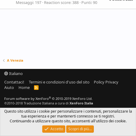
Messaggi
197
Reaction score
388
Punti
90
A Venezia
Italiano
Contattaci!
Termini e condizioni d'uso del sito
Policy Privacy
Aiuto
Home
R
S
S
®
Forum software by XenForo
© 2010-2019 XenForo Ltd.
©2010-2018 Traduzione Italiana a cura di
XenForo Italia
Questo sito utilizza i cookie per personalizzare i contenuti, personalizzare la
tua esperienza e per mantenerti connesso se ti registri.
Continuando a utilizzare questo sito, acconsenti all'utilizzo dei cookie.
Accetto
Scopri di più…