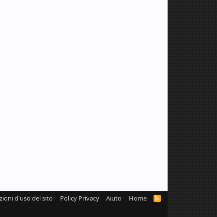
zioni d'uso del sito
Policy Privacy
Aiuto
Home
R
S
S