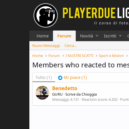
Home
Forum
Novità
Iscritti
Nuovi Messaggi
Cerca...
Home
Forum
I NOSTRI SCATTI
Sport e Motori
Members who reacted to me
Tutto
(1)
Mi piace
(1)
Benedetto
GURU
·
Scrive da
Chioggia
Messaggi
4.131
Reaction score
4.202
Punt