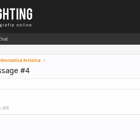
Chat
Ginnastica Artistica
ssage #4
i
205