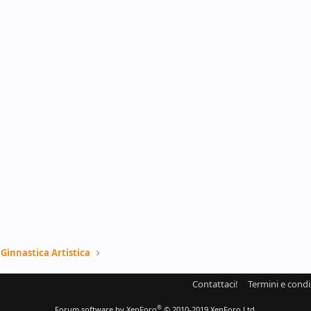
Ginnastica Artistica
Contattaci!
Termini e condi
®
Forum software by XenForo
© 2010-2019 XenForo Ltd.