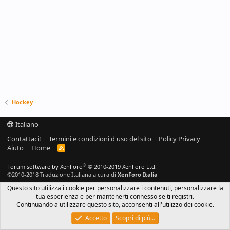
Hockey
Italiano
Contattaci!
Termini e condizioni d'uso del sito
Policy Privacy
Aiuto
Home
R
S
S
®
Forum software by XenForo
© 2010-2019 XenForo Ltd.
©2010-2018 Traduzione Italiana a cura di
XenForo Italia
Questo sito utilizza i cookie per personalizzare i contenuti, personalizzare la
tua esperienza e per mantenerti connesso se ti registri.
Continuando a utilizzare questo sito, acconsenti all'utilizzo dei cookie.
Accetto
Scopri di più…