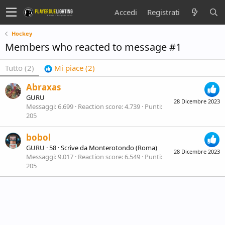
Accedi
Registrati
Hockey
Members who reacted to message #1
Tutto
(2)
Mi piace
(2)
Abraxas
GURU
28 Dicembre 2023
Messaggi
6.699
Reaction score
4.739
Punti
205
bobol
GURU
·
58
·
Scrive da
Monterotondo (Roma)
28 Dicembre 2023
Messaggi
9.017
Reaction score
6.549
Punti
205