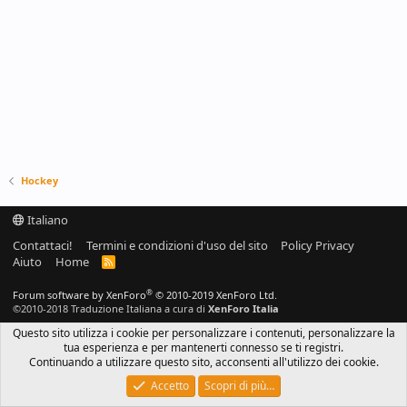
Hockey
Italiano
Contattaci!
Termini e condizioni d'uso del sito
Policy Privacy
Aiuto
Home
R
S
S
®
Forum software by XenForo
© 2010-2019 XenForo Ltd.
©2010-2018 Traduzione Italiana a cura di
XenForo Italia
Questo sito utilizza i cookie per personalizzare i contenuti, personalizzare la
tua esperienza e per mantenerti connesso se ti registri.
Continuando a utilizzare questo sito, acconsenti all'utilizzo dei cookie.
Accetto
Scopri di più…