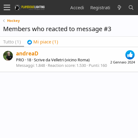
Accedi
Registrati
Hockey
Members who reacted to message #3
Tutto
(1)
Mi piace
(1)
andreaD
PRO
·
18
·
Scrive da
Velletri (vicino Roma)
2 Gennaio 2024
Messaggi
1.848
Reaction score
1.530
Punti
160