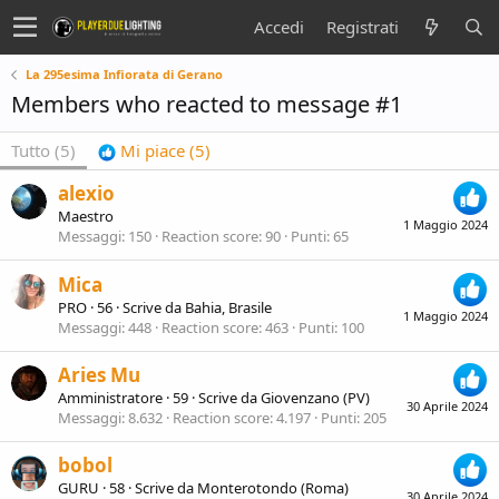
Accedi
Registrati
La 295esima Infiorata di Gerano
Members who reacted to message #1
Tutto
(5)
Mi piace
(5)
alexio
Maestro
1 Maggio 2024
Messaggi
150
Reaction score
90
Punti
65
Mica
PRO
·
56
·
Scrive da
Bahia, Brasile
1 Maggio 2024
Messaggi
448
Reaction score
463
Punti
100
Aries Mu
Amministratore
·
59
·
Scrive da
Giovenzano (PV)
30 Aprile 2024
Messaggi
8.632
Reaction score
4.197
Punti
205
bobol
GURU
·
58
·
Scrive da
Monterotondo (Roma)
30 Aprile 2024