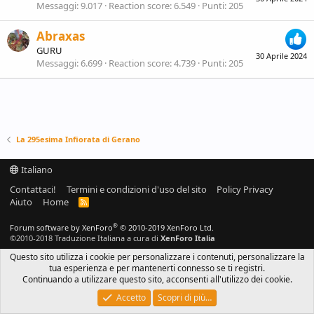
Messaggi
9.017
Reaction score
6.549
Punti
205
Abraxas
GURU
30 Aprile 2024
Messaggi
6.699
Reaction score
4.739
Punti
205
La 295esima Infiorata di Gerano
Italiano
Contattaci!
Termini e condizioni d'uso del sito
Policy Privacy
Aiuto
Home
R
S
S
®
Forum software by XenForo
© 2010-2019 XenForo Ltd.
©2010-2018 Traduzione Italiana a cura di
XenForo Italia
Questo sito utilizza i cookie per personalizzare i contenuti, personalizzare la
tua esperienza e per mantenerti connesso se ti registri.
Continuando a utilizzare questo sito, acconsenti all'utilizzo dei cookie.
Accetto
Scopri di più…