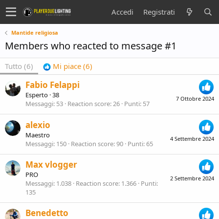
Accedi
Registrati
Mantide religiosa
Members who reacted to message #1
Tutto
(6)
Mi piace
(6)
Fabio Felappi
Esperto
·
38
7 Ottobre 2024
Messaggi
53
Reaction score
26
Punti
57
alexio
Maestro
4 Settembre 2024
Messaggi
150
Reaction score
90
Punti
65
Max vlogger
PRO
2 Settembre 2024
Messaggi
1.038
Reaction score
1.366
Punti
135
Benedetto