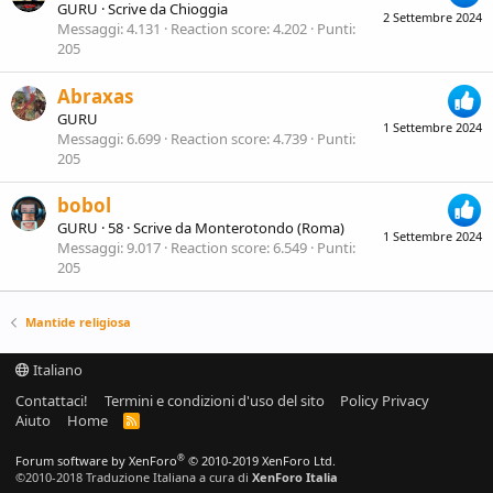
GURU
·
Scrive da
Chioggia
2 Settembre 2024
Messaggi
4.131
Reaction score
4.202
Punti
205
Abraxas
GURU
1 Settembre 2024
Messaggi
6.699
Reaction score
4.739
Punti
205
bobol
GURU
·
58
·
Scrive da
Monterotondo (Roma)
1 Settembre 2024
Messaggi
9.017
Reaction score
6.549
Punti
205
Mantide religiosa
Italiano
Contattaci!
Termini e condizioni d'uso del sito
Policy Privacy
Aiuto
Home
R
S
S
®
Forum software by XenForo
© 2010-2019 XenForo Ltd.
©2010-2018 Traduzione Italiana a cura di
XenForo Italia