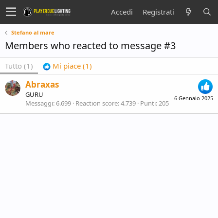
Accedi
Registrati
Stefano al mare
Members who reacted to message #3
Tutto
(1)
Mi piace
(1)
Abraxas
GURU
6 Gennaio 2025
Messaggi
6.699
Reaction score
4.739
Punti
205