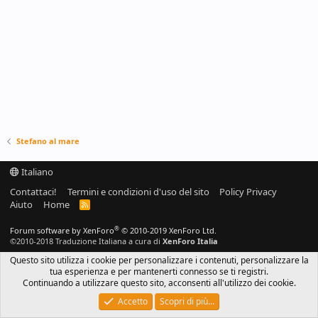
Stefano al mare
Italiano
Contattaci!
Termini e condizioni d'uso del sito
Policy Privacy
Aiuto
Home
R
S
S
®
Forum software by XenForo
© 2010-2019 XenForo Ltd.
©2010-2018 Traduzione Italiana a cura di
XenForo Italia
Questo sito utilizza i cookie per personalizzare i contenuti, personalizzare la
tua esperienza e per mantenerti connesso se ti registri.
Continuando a utilizzare questo sito, acconsenti all'utilizzo dei cookie.
Accetto
Scopri di più…