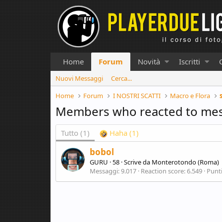
Home
Forum
Novità
Iscritti
Nuovi Messaggi
Cerca...
Home
Forum
I NOSTRI SCATTI
Macro e Flora
Members who reacted to me
Tutto
(1)
Haha
(1)
bobol
GURU
·
58
·
Scrive da
Monterotondo (Roma)
Messaggi
9.017
Reaction score
6.549
Punt