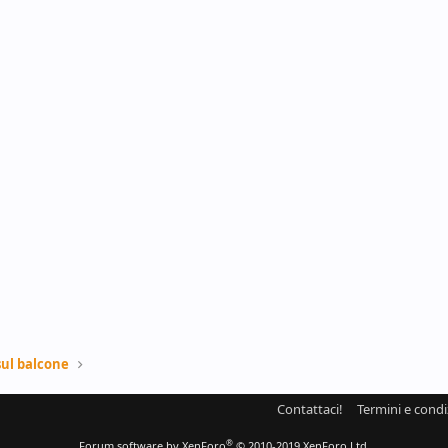
sul balcone
Contattaci!
Termini e condi
®
Forum software by XenForo
© 2010-2019 XenForo Ltd.