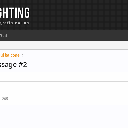
Chat
sul balcone
ssage #2
i
205