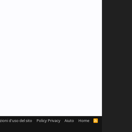
zioni d'uso del sito
Policy Privacy
Aiuto
Home
R
S
S