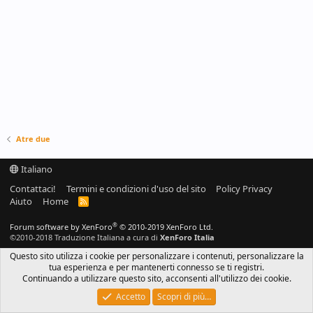
Atre due
Italiano
Contattaci!
Termini e condizioni d'uso del sito
Policy Privacy
Aiuto
Home
R
S
S
®
Forum software by XenForo
© 2010-2019 XenForo Ltd.
©2010-2018 Traduzione Italiana a cura di
XenForo Italia
Questo sito utilizza i cookie per personalizzare i contenuti, personalizzare la
tua esperienza e per mantenerti connesso se ti registri.
Continuando a utilizzare questo sito, acconsenti all'utilizzo dei cookie.
Accetto
Scopri di più…