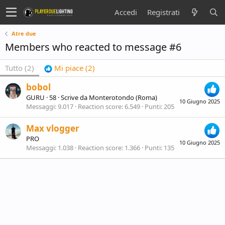
Accedi
Registrati
Atre due
Members who reacted to message #6
Tutto
(2)
Mi piace
(2)
bobol
GURU
·
58
·
Scrive da
Monterotondo (Roma)
10 Giugno 2025
Messaggi
9.017
Reaction score
6.549
Punti
205
Max vlogger
PRO
10 Giugno 2025
Messaggi
1.038
Reaction score
1.366
Punti
135