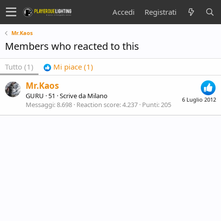
Accedi
Registrati
Mr.Kaos
Members who reacted to this
Tutto
(1)
Mi piace
(1)
Mr.Kaos
GURU
·
51
·
Scrive da
Milano
6 Luglio 2012
Messaggi
8.698
Reaction score
4.237
Punti
205