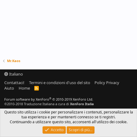
Mr.Kaos
Italiano
Contattaci!
Termini e condizioni d'uso del sito
Policy Privacy
Aiuto
Home
R
S
S
®
Forum software by XenForo
© 2010-2019 XenForo Ltd.
©2010-2018 Traduzione Italiana a cura di
XenForo Italia
Questo sito utilizza i cookie per personalizzare i contenuti, personalizzare la
tua esperienza e per mantenerti connesso se ti registri.
Continuando a utilizzare questo sito, acconsenti all'utilizzo dei cookie.
Accetto
Scopri di più…