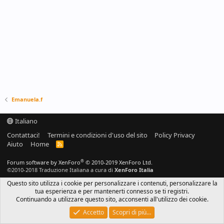
Emanuela.f
Italiano
Contattaci!
Termini e condizioni d'uso del sito
Policy Privacy
Aiuto
Home
R
S
S
®
Forum software by XenForo
© 2010-2019 XenForo Ltd.
©2010-2018 Traduzione Italiana a cura di
XenForo Italia
Questo sito utilizza i cookie per personalizzare i contenuti, personalizzare la
tua esperienza e per mantenerti connesso se ti registri.
Continuando a utilizzare questo sito, acconsenti all'utilizzo dei cookie.
Accetto
Scopri di più…