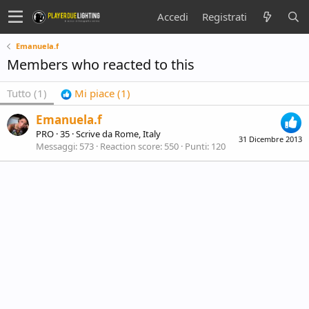
Accedi
Registrati
Emanuela.f
Members who reacted to this
Tutto
(1)
Mi piace
(1)
Emanuela.f
PRO
·
35
·
Scrive da
Rome, Italy
31 Dicembre 2013
Messaggi
573
Reaction score
550
Punti
120