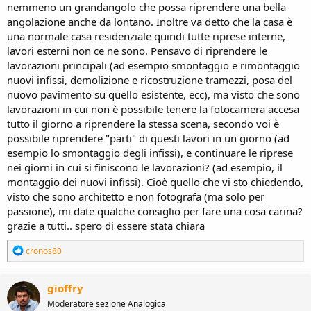
nemmeno un grandangolo che possa riprendere una bella
angolazione anche da lontano. Inoltre va detto che la casa è
una normale casa residenziale quindi tutte riprese interne,
lavori esterni non ce ne sono. Pensavo di riprendere le
lavorazioni principali (ad esempio smontaggio e rimontaggio
nuovi infissi, demolizione e ricostruzione tramezzi, posa del
nuovo pavimento su quello esistente, ecc), ma visto che sono
lavorazioni in cui non è possibile tenere la fotocamera accesa
tutto il giorno a riprendere la stessa scena, secondo voi è
possibile riprendere "parti" di questi lavori in un giorno (ad
esempio lo smontaggio degli infissi), e continuare le riprese
nei giorni in cui si finiscono le lavorazioni? (ad esempio, il
montaggio dei nuovi infissi). Cioè quello che vi sto chiedendo,
visto che sono architetto e non fotografa (ma solo per
passione), mi date qualche consiglio per fare una cosa carina?
grazie a tutti.. spero di essere stata chiara
R
cronos80
e
a
c
gioffry
t
Moderatore sezione Analogica
i