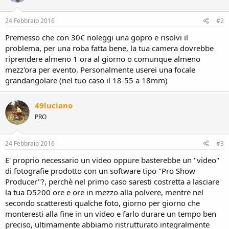
o
n
s
24 Febbraio 2016
#2
:
Premesso che con 30€ noleggi una gopro e risolvi il
problema, per una roba fatta bene, la tua camera dovrebbe
riprendere almeno 1 ora al giorno o comunque almeno
mezz'ora per evento. Personalmente userei una focale
grandangolare (nel tuo caso il 18-55 a 18mm)
49luciano
PRO
24 Febbraio 2016
#3
E' proprio necessario un video oppure basterebbe un "video"
di fotografie prodotto con un software tipo "Pro Show
Producer"?, perchè nel primo caso saresti costretta a lasciare
la tua D5200 ore e ore in mezzo alla polvere, mentre nel
secondo scatteresti qualche foto, giorno per giorno che
monteresti alla fine in un video e farlo durare un tempo ben
preciso, ultimamente abbiamo ristrutturato integralmente