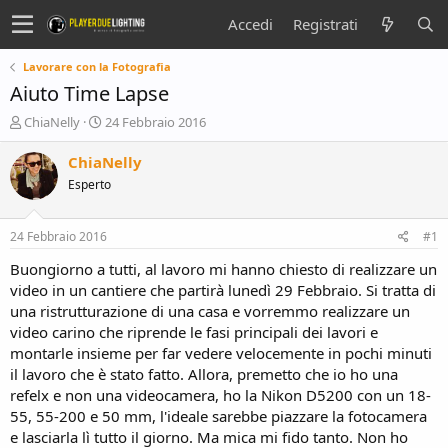
Accedi
Registrati
Lavorare con la Fotografia
Aiuto Time Lapse
C
D
ChiaNelly
24 Febbraio 2016
r
a
e
t
ChiaNelly
a
a
Esperto
t
d
o
i
r
i
24 Febbraio 2016
#1
e
n
D
i
Buongiorno a tutti, al lavoro mi hanno chiesto di realizzare un
i
z
video in un cantiere che partirà lunedì 29 Febbraio. Si tratta di
s
i
una ristrutturazione di una casa e vorremmo realizzare un
c
o
video carino che riprende le fasi principali dei lavori e
u
montarle insieme per far vedere velocemente in pochi minuti
s
il lavoro che è stato fatto. Allora, premetto che io ho una
s
i
refelx e non una videocamera, ho la Nikon D5200 con un 18-
o
55, 55-200 e 50 mm, l'ideale sarebbe piazzare la fotocamera
n
e lasciarla lì tutto il giorno. Ma mica mi fido tanto. Non ho
e