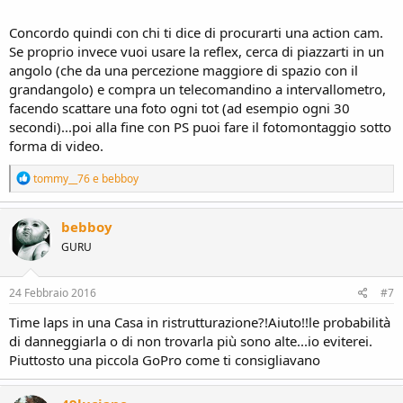
Concordo quindi con chi ti dice di procurarti una action cam.
Se proprio invece vuoi usare la reflex, cerca di piazzarti in un
angolo (che da una percezione maggiore di spazio con il
grandangolo) e compra un telecomandino a intervallometro,
facendo scattare una foto ogni tot (ad esempio ogni 30
secondi)...poi alla fine con PS puoi fare il fotomontaggio sotto
forma di video.
R
tommy__76
e
bebboy
e
a
c
bebboy
t
GURU
i
o
n
s
24 Febbraio 2016
#7
:
Time laps in una Casa in ristrutturazione?!Aiuto!!le probabilità
di danneggiarla o di non trovarla più sono alte...io eviterei.
Piuttosto una piccola GoPro come ti consigliavano