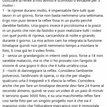
Utilizzare la reflex a mio avviso è scomodo o evitabile per 3
motivi :
1 - le riprese durano molto, è impensabile fare tutti quei
lavori in un giorno, forse non basta nemmeno una settimana.
Ergo non puoi tenere la reflex fissa in un punto perchè
darebbe fastidio. Una gopro invece è piccolissima e la piazzi
in un punto che non da fastidio e puoi realizzare tutti i video
con quel punto di ripresa, caricandola di notte e girando
durante il giorno. La mia action cam ha integrata la funzione
timelapse quindi non perdi nemmeno tempo a montare le
foto, ti crea già lei il video finito.
2 - senza un grandangolo in interni vedi poco. forse a 18 non
sarebbe malaccio, ma io che ci ho provato con l'angolo di
visione di una gopro ti dico che è tutta un'altra cosa.
3 - rischi di danneggiare la reflex. Considera l'ambiente
polveroso, l'andirvieni di operai, ci sta che per sbaglio
qualcuno urta il treppiedi e ti sfascia la reflex. Considera
anche che per fare un timelapse decente devi fare 24 frame al
secondo almeno, quindi se vuoi un video di un paio di minuti
ti servono quasi 3000 foto, e su una macchinetta reflex fare
cosi tante foto per un singolo progetto non è che sia il
massimo visto che l'otturatore meccanico non è immortale