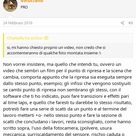
49luciano
PRO
24 Febbraio 2016
#8
ChiaNelly ha scritto:
si, mi hanno chiesto proprio un video, non credo che si
accontenteranno di qualche foto montata insieme :\
Non vorrei insistere, ma quello che intendi tu, ovvero un
video che sembri un film per il punto di ripresa e la scena che
cambia, comporta appunto che la ripresa sia eseguita sempre
dallo stesso punto, esempio; gli infissi che vengono sostiyuiti
se cambi punto di ripresa non sembrano gli stessi, con il
software che ti ho indicato, puoi fare transizioni e effetti pari
al time laps, e quello che faresti tu darebbe lo stesso risultato,
potresti fare una serie di scatti da un punto e al termine del
lavoro metterti +o- nello stesso punto e fare la sezione di
scatti che concludano i lavori, resta sconsigliato, come hanno
scritto sopra, l'uso della fotocamera, (polvere, usura
meccanica, surriscaldamento del sensore, rischio caduta o