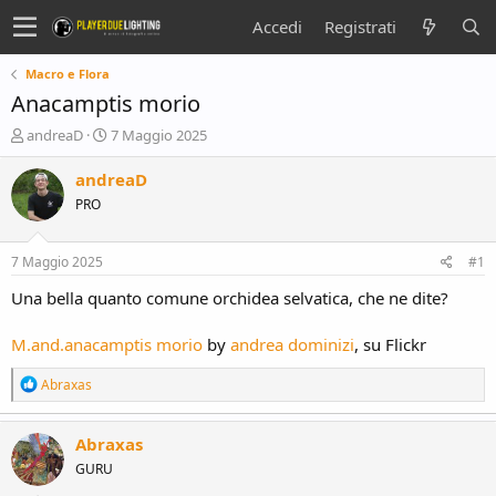
Accedi
Registrati
Macro e Flora
Anacamptis morio
C
D
andreaD
7 Maggio 2025
r
a
e
t
andreaD
a
a
PRO
t
d
o
i
r
i
7 Maggio 2025
#1
e
n
D
i
Una bella quanto comune orchidea selvatica, che ne dite?
i
z
s
i
M.and.anacamptis morio
by
andrea dominizi
, su Flickr
c
o
u
R
Abraxas
s
e
s
a
i
c
Abraxas
o
t
GURU
i
n
o
e