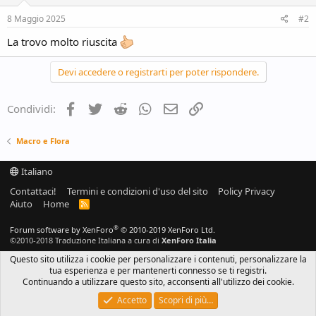
n
s
8 Maggio 2025
#2
:
La trovo molto riuscita
Devi accedere o registrarti per poter rispondere.
Facebook
Twitter
Reddit
WhatsApp
e-mail
Link
Condividi:
Macro e Flora
Italiano
Contattaci!
Termini e condizioni d'uso del sito
Policy Privacy
Aiuto
Home
R
S
S
®
Forum software by XenForo
© 2010-2019 XenForo Ltd.
©2010-2018 Traduzione Italiana a cura di
XenForo Italia
Questo sito utilizza i cookie per personalizzare i contenuti, personalizzare la
tua esperienza e per mantenerti connesso se ti registri.
Continuando a utilizzare questo sito, acconsenti all'utilizzo dei cookie.
Accetto
Scopri di più…