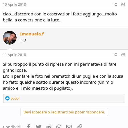
10 Aprile 2018
#4
ciao...d'accordo con le osservazioni fatte aggiungo...molto
bella la conversione e la luce...
Emanuela.f
PRO
11 Aprile 2018
#5
Si purtroppo il punto di ripresa non mi permetteva di fare
grandi cose.
Ero lì per fare le foto nel prematch di un pugile e con la scusa
ho fatto qualche scatto durante questo incontro (un mio
amico e il mio maestro di pugilato).
R
bobol
e
a
c
Devi accedere o registrarti per poter rispondere.
t
i
o
Facebook
Twitter
Reddit
WhatsApp
e-mail
Link
Condividi: