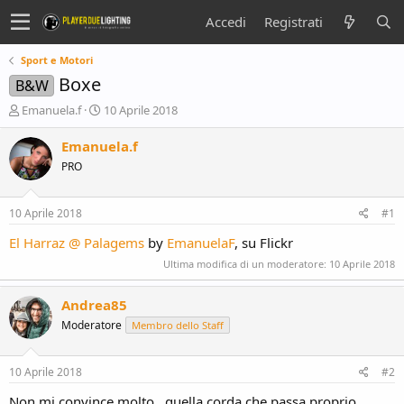
Accedi
Registrati
Sport e Motori
Boxe
B&W
C
D
Emanuela.f
10 Aprile 2018
r
a
e
t
Emanuela.f
a
a
PRO
t
d
o
i
r
i
10 Aprile 2018
#1
e
n
D
i
El Harraz @ Palagems
by
EmanuelaF
, su Flickr
i
z
Ultima modifica di un moderatore:
10 Aprile 2018
s
i
c
o
u
Andrea85
s
Moderatore
Membro dello Staff
s
i
o
10 Aprile 2018
#2
n
Non mi convince molto...quella corda che passa proprio
e