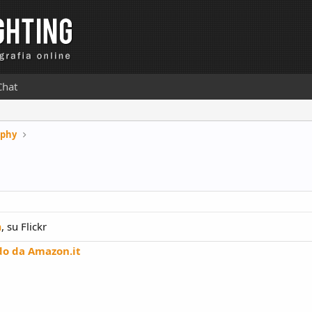
Chat
aphy
a
, su Flickr
do da Amazon.it