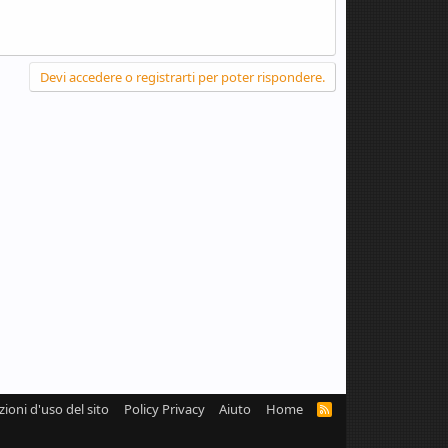
Devi accedere o registrarti per poter rispondere.
zioni d'uso del sito
Policy Privacy
Aiuto
Home
R
S
S