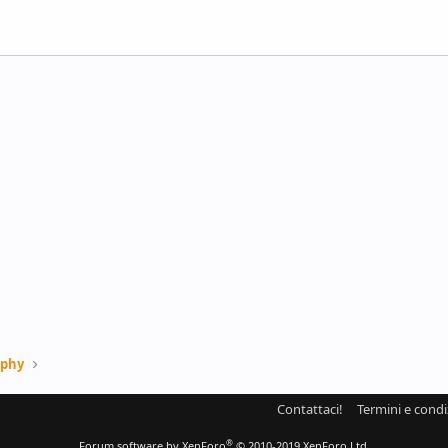
aphy
Contattaci!
Termini e condi
®
Forum software by XenForo
© 2010-2019 XenForo Ltd.