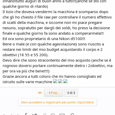
Innanzitutto auguri di buon anno a tutti!!!(anche se sto con
qualche giorno di ritardo)
Il tizio che doveva vendermi la macchina è scomparso dopo
che gli ho chiesto il file raw per controllare il numero effettivo
di scatti della macchina, e siccome non mi piace pregare
nesuno, sopratutto per dargli dei soldi, ho preso la decisione
finale e qualche giorno fa sono andato a comperarmela!!!
Ed ora sono proprietario di una Nikon d5100!!!
Bene o male (e con qualche agevolazione) sono riuscito a
restare nei limiti del mio budget acquistando il corpo e 2
obiettivi (18 55 e 55 200).
Devo dire che sono stracontento del mio acquisto (anche se è
rognoso doversi portare continuamente dietro i 2obiettivi, ma
per ora va più che bene!!!!)
Grazie ancora a tutti coloro che mi hanno consigliato ed
istruito sulle varie macchine
Primo
Prec.
3 di 3
Devi accedere o registrarti per poter rispondere.