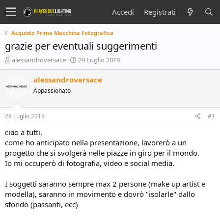
Accedi
Registrati
Acquisto Prima Macchina Fotografica
grazie per eventuali suggerimenti
C
D
alessandroversace
29 Luglio 2019
r
a
e
t
alessandroversace
a
a
Appassionato
t
d
o
i
r
i
29 Luglio 2019
#1
e
n
D
i
ciao a tutti,
i
z
come ho anticipato nella presentazione, lavorerò a un
s
i
progetto che si svolgerà nelle piazze in giro per il mondo.
c
o
Io mi occuperò di fotografia, video e social media.
u
s
I soggetti saranno sempre max 2 persone (make up artist e
s
i
modella), saranno in movimento e dovrò "isolarle" dallo
o
sfondo (passanti, ecc)
n
e