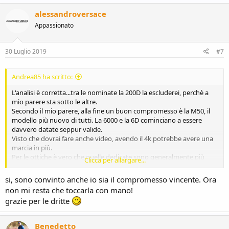
alessandroversace
Appassionato
30 Luglio 2019
#7
Andrea85 ha scritto:
L'analisi è corretta...tra le nominate la 200D la escluderei, perchè a
mio parere sta sotto le altre.
Secondo il mio parere, alla fine un buon compromesso è la M50, il
modello più nuovo di tutti. La 6000 e la 6D cominciano a essere
davvero datate seppur valide.
Visto che dovrai fare anche video, avendo il 4k potrebbe avere una
marcia in più.
Per le ottiche è vero che quelle dedicate sono generalmente più
Clicca per allargare...
costose, ma tieni presente che esistono degli ottimi adattatori
autofocus per le ottiche Canon EF che ti permettono di usare tutte
si, sono convinto anche io sia il compromesso vincente. Ora
le lenti Canon sulla M50.
non mi resta che toccarla con mano!
Come software di post produzione consiglio Lightroom e
grazie per le dritte
Photoshop, perchè molti programmi di fotosviluppo e ritocco
ancora non supportano i nuovi file della M50.
Benedetto