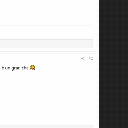
#2
n è un gran che.