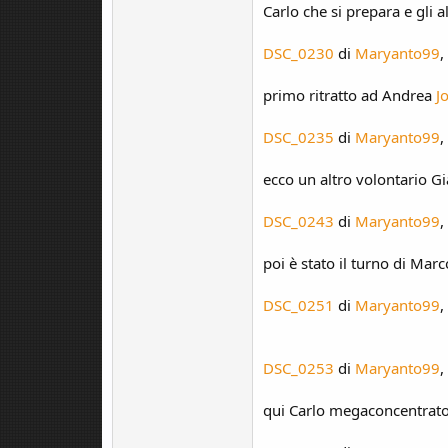
Carlo che si prepara e gli
DSC_0230
di
Maryanto99
,
primo ritratto ad Andrea
Jo
DSC_0235
di
Maryanto99
,
ecco un altro volontario G
DSC_0243
di
Maryanto99
,
poi è stato il turno di Marc
DSC_0251
di
Maryanto99
,
DSC_0253
di
Maryanto99
,
qui Carlo megaconcentrat