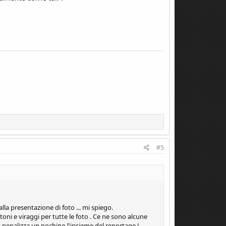
#5
lla presentazione di foto ... mi spiego.
oni e viraggi per tutte le foto . Ce ne sono alcune
o penalizza un pochino l'insieme del reportage !