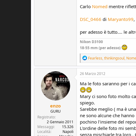
Carlo
Nomed
mentre riflet
DSC_0466
di
Maryanto99
,
per adesso è tutto.... le al
Nikon D3100
18-55 mm
(per adesso)
R
Fearless
,
thinkingsoul
,
Nom
e
a
c
26 Marzo 2012
t
i
Ma le foto saranno per i ca
o
n
Mary ci sono foto molto car
s
:
spiego.
enzo
Sarebbe meglio ( ma è una c
GURU
ne sono alcune che hanno un
Registrato
pochino l'insieme del repor
2 Gennaio 2011
Messaggi
15.326
L'ordine delle foto mi semb
Località
Napoli
senza mischiarle tra loro .