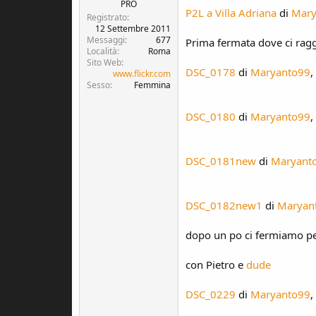
c
o
PRO
P2L a Villa Adriana
di
Mary
u
Registrato
s
12 Settembre 2011
Messaggi
677
s
Prima fermata dove ci ragg
Località
Roma
i
Sito Web
o
DSC_0178
di
Maryanto99
,
www.flickr.com
n
Sesso
Femmina
e
DSC_0180
di
Maryanto99
,
DSC_0181new
di
Maryant
DSC_0182new1
di
Maryan
dopo un po ci fermiamo per
con Pietro e
dude
DSC_0229
di
Maryanto99
,