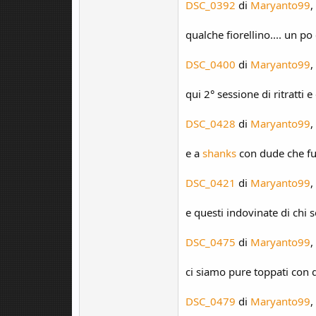
DSC_0392
di
Maryanto99
,
qualche fiorellino.... un p
DSC_0400
di
Maryanto99
,
qui 2° sessione di ritratti 
DSC_0428
di
Maryanto99
,
e a
shanks
con dude che fu
DSC_0421
di
Maryanto99
,
e questi indovinate di chi s
DSC_0475
di
Maryanto99
,
ci siamo pure toppati con
DSC_0479
di
Maryanto99
,