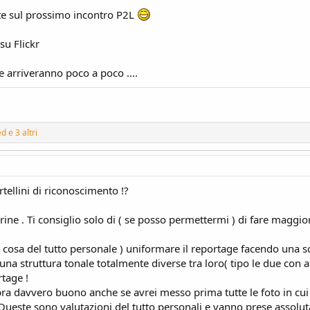
te sul prossimo incontro P2L
 su Flickr
tre arriveranno poco a poco ....
ed
e 3 altri
rtellini di riconoscimento !?
ine . Ti consiglio solo di ( se posso permettermi ) di fare maggior
osa del tutto personale ) uniformare il reportage facendo una scelt
a struttura tonale totalmente diverse tra loro( tipo le due con al
tage !
ra davvero buono anche se avrei messo prima tutte le foto in cui fa
 Queste sono valutazioni del tutto personali e vanno prese assolu