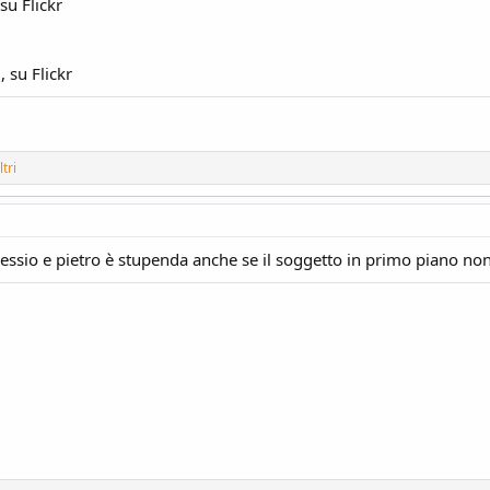
 su Flickr
9
, su Flickr
tri
lessio e pietro è stupenda anche se il soggetto in primo piano no