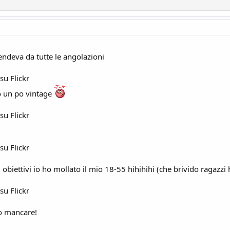
e
rendeva da tutte le angolazioni
 su Flickr
o un po vintage
 su Flickr
 su Flickr
i obiettivi io ho mollato il mio 18-55 hihihihi (che brivido ragaz
 su Flickr
no mancare!