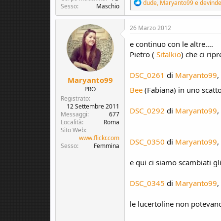
R
dude
,
Maryanto99
e
devind
Sesso
Maschio
e
a
c
26 Marzo 2012
t
i
e continuo con le altre....
o
Pietro (
Sitalkio
) che ci rip
n
s
:
DSC_0261
di
Maryanto99
,
Maryanto99
Bee
(Fabiana) in uno scatt
PRO
Registrato
12 Settembre 2011
DSC_0292
di
Maryanto99
,
Messaggi
677
Località
Roma
Sito Web
www.flickr.com
DSC_0350
di
Maryanto99
,
Sesso
Femmina
e qui ci siamo scambiati gl
DSC_0345
di
Maryanto99
,
le lucertoline non poteva