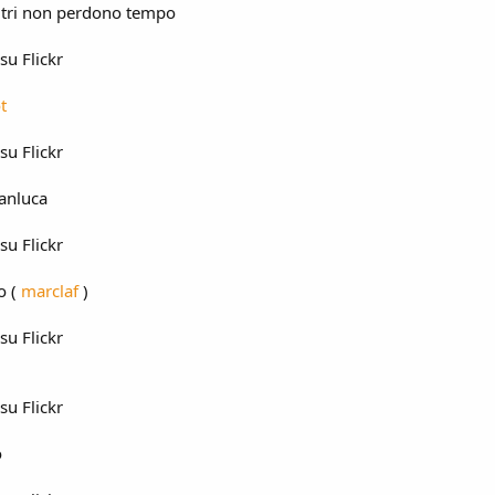
 altri non perdono tempo
 su Flickr
t
 su Flickr
ianluca
 su Flickr
o (
marclaf
)
 su Flickr
 su Flickr
o