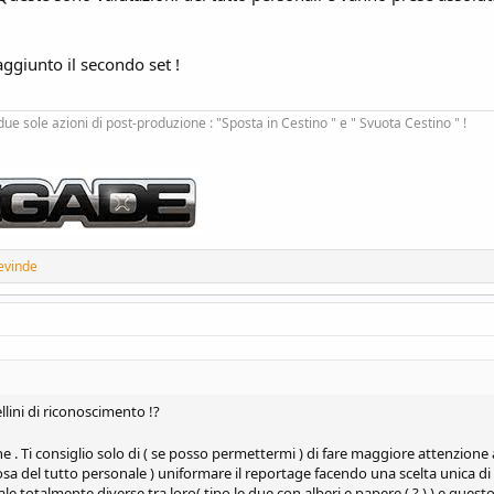
ggiunto il secondo set !
ue sole azioni di post-produzione : "Sposta in Cestino " e " Svuota Cestino " !
evinde
llini di riconoscimento !?
 . Ti consiglio solo di ( se posso permettermi ) di fare maggiore attenzione a
a del tutto personale ) uniformare il reportage facendo una scelta unica di t
e totalmente diverse tra loro( tipo le due con alberi e papere ( ? ) ) e quest