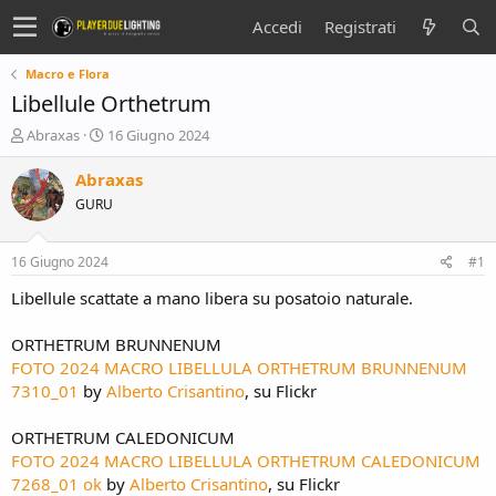
Accedi
Registrati
Macro e Flora
Libellule Orthetrum
C
D
Abraxas
16 Giugno 2024
r
a
e
t
Abraxas
a
a
GURU
t
d
o
i
r
i
16 Giugno 2024
#1
e
n
D
i
Libellule scattate a mano libera su posatoio naturale.
i
z
s
i
ORTHETRUM BRUNNENUM
c
o
FOTO 2024 MACRO LIBELLULA ORTHETRUM BRUNNENUM
u
7310_01
by
Alberto Crisantino
, su Flickr
s
s
i
ORTHETRUM CALEDONICUM
o
FOTO 2024 MACRO LIBELLULA ORTHETRUM CALEDONICUM
n
7268_01 ok
by
Alberto Crisantino
, su Flickr
e