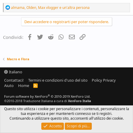
R
almama
,
Olden
,
Max vlogger
e un'altra persona
e
a
c
Devi accedere o registrarti per poter rispondere.
t
i
o
Facebook
Twitter
Reddit
WhatsApp
e-mail
Link
Condividi:
n
s
:
Macro e Flora
Italiano
Contattaci!
Termini e condizioni d'uso del sito
Policy Privacy
Aiuto
Home
R
S
S
®
Forum software by XenForo
© 2010-2019 XenForo Ltd.
©2010-2018 Traduzione Italiana a cura di
XenForo Italia
Questo sito utilizza i cookie per personalizzare i contenuti, personalizzare la
tua esperienza e per mantenerti connesso se ti registri.
Continuando a utilizzare questo sito, acconsenti all'utilizzo dei cookie.
Accetto
Scopri di più…