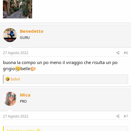
Benedetto
GURU
27 Agosto 2022
#6
buona la compo un po meno il viraggio che risulta un po
grigio
belle
R
bobol
e
a
c
Mica
t
PRO
i
o
n
s
27 Agosto 2022
#7
:
bobol ha scritto: