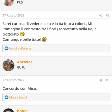
PRO
i
o
n
s
27 Agosto 2022
#2
:
Sarei curiosa di vedere la 4a e la 6a foto a colori.. Mi
immagino il contrasto tra i fiori (soprattutto nella 6a) e il
ciottolato
Comunque belle tutte!
R
bobol
e
Abraxas
e
a
c
Abraxas
t
GURU
i
o
n
s
27 Agosto 2022
#3
:
Concordo con Mica.
R
Mica
e
bobol
e
a
c
bobol