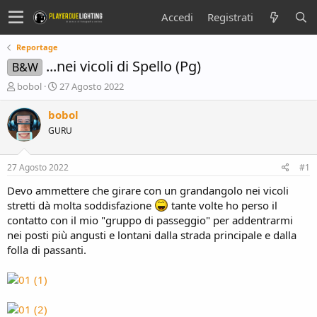
Accedi
Registrati
Reportage
...nei vicoli di Spello (Pg)
B&W
C
D
bobol
27 Agosto 2022
r
a
e
t
bobol
a
a
GURU
t
d
o
i
r
i
27 Agosto 2022
#1
e
n
D
i
Devo ammettere che girare con un grandangolo nei vicoli
i
z
stretti dà molta soddisfazione
tante volte ho perso il
s
i
contatto con il mio "gruppo di passeggio" per addentrarmi
c
o
nei posti più angusti e lontani dalla strada principale e dalla
u
folla di passanti.
s
s
i
o
n
e