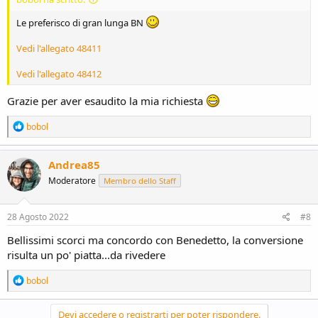
Le preferisco di gran lunga BN
Vedi l'allegato 48411
Vedi l'allegato 48412
Grazie per aver esaudito la mia richiesta
R
bobol
e
a
c
Andrea85
t
Moderatore
Membro dello Staff
i
o
n
s
28 Agosto 2022
#8
:
Bellissimi scorci ma concordo con Benedetto, la conversione
risulta un po' piatta...da rivedere
R
bobol
e
a
c
Devi accedere o registrarti per poter rispondere.