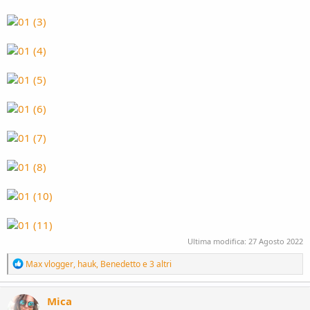
Ultima modifica:
27 Agosto 2022
R
Max vlogger
,
hauk
,
Benedetto
e 3 altri
e
a
c
Mica
t