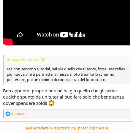
Abraxas ha scritto:
Ma non servono tutorial, hai già quello che ti serve, forse una reflex
più nuova che ti permette la messa a foto tramite lo schermo
posteriore, poi un minimo di conoscenza del fotoritocco.
Beh appunto, proprio perché ha già quello che gli serve
qualche spunto da un tutorial può fare solo che bene senza
dover spendere soldi!
R
Abraxas
e
a
c
Devi accedere o registrarti per poter rispondere.
t