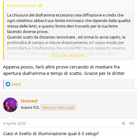
bobol ha scritto:
La chiusura del diaframma eccessiva crea diffrazione e credo che
ogni obiettivo abbia il suo limite intrinseco che dipende dalla qualità
stessa delle lenti, e questo limite devi trovarlo per la tua lente
facendo diverse prove.
Quando scatti da distanze ravvicinate , ed ormai lo avrai capito, la
profondità di campo si riduce drasticamente, e l' unico modo per
controllarla è il diaframma che con la PDC ha un rapporto inverso,
ovvero più il diaframma è chiuso (quindi un valore f più alto)
Clicca per allargare...
maggiore sarà la zona nitida, ovvero la porzione di spazio che ricade
nella profondità di campo.
Appena posso, farò altre prove cercando di mediare fra
Poi ci sono altre strade più laboriose per aumentare la zona nitida
apertura diaframma e tempi di scatto. Grazie per le dritte!
ovvero la tecnica del FocusStacking, ma questo è un' altro discorso.
R
bobol
e
a
c
Nomed
t
Autore P2L
Membro dello Staff
i
o
n
s
9 Aprile 2026
#8
:
Ciao! A livello di illuminazione qual è il setup?