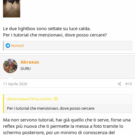
pupazzetti e action figure è che si possono usare (o ci si può
allenare) con tutte le tecniche utilizzate nella ritrattistica!
Le due lightbox sono settate su luce calda.
Per i tutorial che menzionavi, dove posso cercare?
R
Nomed
e
a
c
Abraxas
t
GURU
i
o
n
s
11 Aprile 2026
#10
:
demonheart78 ha scritto:
Per i tutorial che menzionavi, dove posso cercare
Ma non servono tutorial, hai già quello che ti serve, forse una
reflex più nuova che ti permette la messa a foto tramite lo
schermo posteriore, poi un minimo di conoscenza del