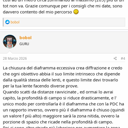
tot non va. Grazie comunque per i consigli che mi date, sono
davvero contento del mio percorso
R
bobol
e
a
c
bobol
t
GURU
i
o
n
s
28 Marzo 2026
#4
:
La chiusura del diaframma eccessiva crea diffrazione e credo
che ogni obiettivo abbia il suo limite intrinseco che dipende
dalla qualità stessa delle lenti, e questo limite devi trovarlo
per la tua lente facendo diverse prove.
Quando scatti da distanze ravvicinate , ed ormai lo avrai
capito, la profondità di campo si riduce drasticamente, e l'
unico modo per controllarla è il diaframma che con la PDC ha
un rapporto inverso, ovvero più il diaframma è chiuso (quindi
un valore f più alto) maggiore sarà la zona nitida, ovvero la
porzione di spazio che ricade nella profondità di campo.
Poi ci sono altre strade più laboriose per aumentare la zona