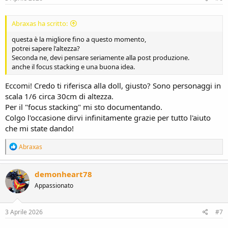
:
Abraxas ha scritto:
questa è la migliore fino a questo momento,
potrei sapere l'altezza?
Seconda ne, devi pensare seriamente alla post produzione.
anche il focus stacking e una buona idea.
Eccomi! Credo ti riferisca alla doll, giusto? Sono personaggi in
scala 1/6 circa 30cm di altezza.
Per il "focus stacking" mi sto documentando.
Colgo l'occasione dirvi infinitamente grazie per tutto l'aiuto
che mi state dando!
R
Abraxas
e
a
c
demonheart78
t
Appassionato
i
o
n
s
3 Aprile 2026
#7
: