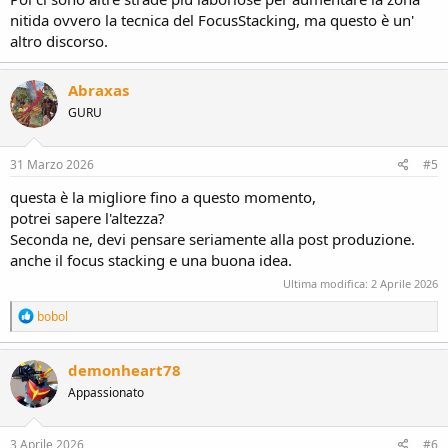
nitida ovvero la tecnica del FocusStacking, ma questo è un'
altro discorso.
Abraxas
GURU
31 Marzo 2026
#5
questa è la migliore fino a questo momento,
potrei sapere l'altezza?
Seconda ne, devi pensare seriamente alla post produzione.
anche il focus stacking e una buona idea.
Ultima modifica:
2 Aprile 2026
R
bobol
e
a
c
demonheart78
t
Appassionato
i
o
n
s
3 Aprile 2026
#6