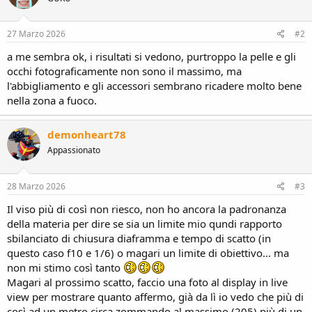
27 Marzo 2026
#2
a me sembra ok, i risultati si vedono, purtroppo la pelle e gli
occhi fotograficamente non sono il massimo, ma
l'abbigliamento e gli accessori sembrano ricadere molto bene
nella zona a fuoco.
demonheart78
Appassionato
28 Marzo 2026
#3
Il viso più di così non riesco, non ho ancora la padronanza
della materia per dire se sia un limite mio qundi rapporto
sbilanciato di chiusura diaframma e tempo di scatto (in
questo caso f10 e 1/6) o magari un limite di obiettivo... ma
non mi stimo così tanto
Magari al prossimo scatto, faccio una foto al display in live
view per mostrare quanto affermo, già da lì io vedo che più di
così ad un metro circa zommando al massimo (205) più di un