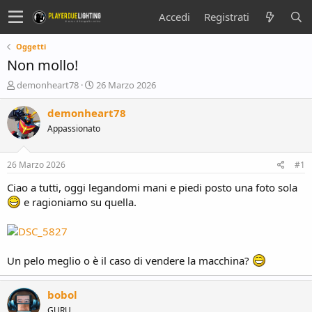
Accedi
Registrati
Oggetti
Non mollo!
C
D
demonheart78
26 Marzo 2026
r
a
e
t
demonheart78
a
a
Appassionato
t
d
o
i
r
i
26 Marzo 2026
#1
e
n
D
i
Ciao a tutti, oggi legandomi mani e piedi posto una foto sola
i
z
e ragioniamo su quella.
s
i
c
o
u
s
Un pelo meglio o è il caso di vendere la macchina?
s
i
o
bobol
n
e
GURU