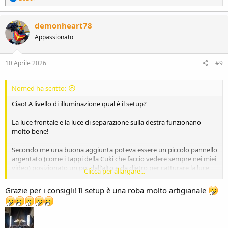
e
a
c
demonheart78
t
Appassionato
i
o
n
s
10 Aprile 2026
#9
:
Nomed ha scritto:
Ciao! A livello di illuminazione qual è il setup?
La luce frontale e la luce di separazione sulla destra funzionano
molto bene!
Secondo me una buona aggiunta poteva essere un piccolo pannello
argentato (come i tappi della Cuki che faccio vedere sempre nei miei
video) posizionato un po' dall'alto e da dietro per catturare la luce
Clicca per allargare...
frontale e illuminare la parte a sinistra soprattutto in questa zona
che va un po' a perdersi con lo sfondo:
Grazie per i consigli! Il setup è una roba molto artigianale
Vedi l'allegato 48818
La cosa interessante che ho sempre pensato nella fotografia di