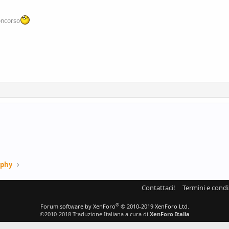
oncorso
aphy
Contattaci!
Termini e condi
®
Forum software by XenForo
© 2010-2019 XenForo Ltd.
©2010-2018 Traduzione Italiana a cura di
XenForo Italia