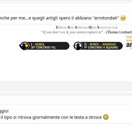
che per me...e quegli artigli spero li abbiano "arrotondati"
U
tilizzo
S
olo
S
oftware
O
pen
S
ource no win
"
If you don’t see it, you cannot capture it.
”
-
(Thomas Leuthard
ggio!
il tipo si ritrova giornalmente con le testa a strisce