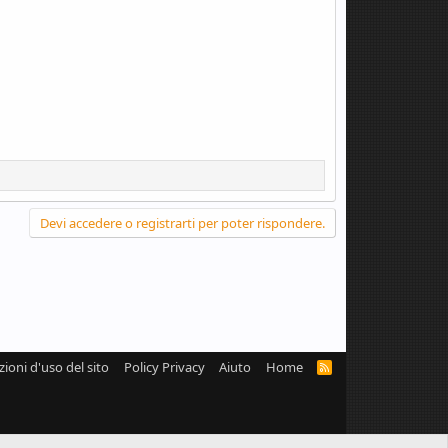
Devi accedere o registrarti per poter rispondere.
zioni d'uso del sito
Policy Privacy
Aiuto
Home
R
S
S