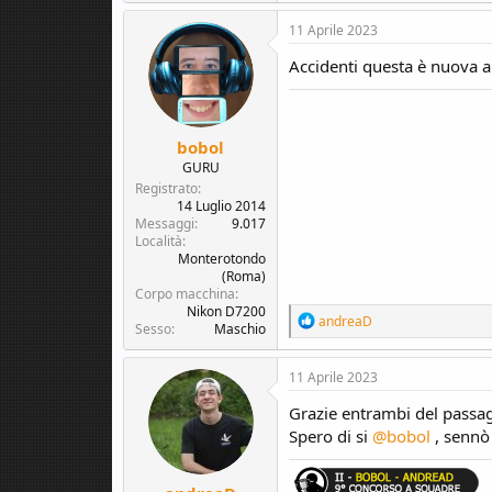
a
c
11 Aprile 2023
t
i
Accidenti questa è nuova an
o
n
s
:
bobol
GURU
Registrato
14 Luglio 2014
Messaggi
9.017
Località
Monterotondo
(Roma)
Corpo macchina
Nikon D7200
R
andreaD
Sesso
Maschio
e
a
c
11 Aprile 2023
t
i
Grazie entrambi del passa
o
Spero di si
@bobol
, sennò 
n
s
: