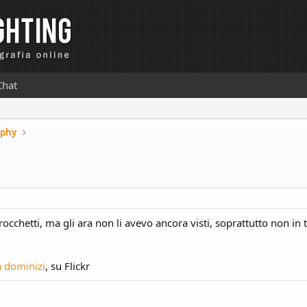
Chat
aphy
cchetti, ma gli ara non li avevo ancora visti, soprattutto non in 
 dominizi
, su Flickr