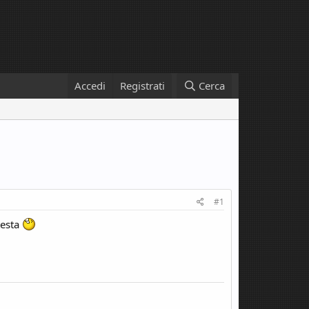
Accedi
Registrati
Cerca
#1
testa