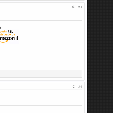
#3
)
#4