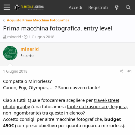
Accedi
Registrati
Acquisto Prima Macchina Fotografica
Prima macchina fotografica, entry level
C
D
minerid
1 Giugno 2018
r
a
e
t
minerid
a
a
Esperto
t
d
o
i
r
i
1 Giugno 2018
#1
e
n
D
i
Compatta o Mirrorless?
i
z
Canon, Fuji, Olympus, ... ? Sono davvero tante!
s
i
c
o
Ciao a tutti! Quale fotocamera scegliere per
travel/street
u
photography
(una fotocamera
facile da trasportare, leggera,
s
non ingombrante
) tra queste in elenco?
s
i
Accetto consigli per altre macchine fotografiche,
budget
o
450€
(compreso obiettivo per quanto riguarda mirrorless):
n
e