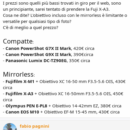
I prezzi sono quelli più bassi trovati in giro per il web, sono
un principiante, sarei tentato di prendere la Fuji X-A3.
Cosa ne dite? L'obiettivo incluso con le mirrorless è limitante o
versatile per qualsiasi tipo di foto?
C'è di meglio a quel prezzo?
Compatte
:
-
Canon PowerShot G7X II Mark
, 420€ circa
-
Canon PowerShot G9X II Mark
, 390€circa
-
Panasonic Lumix DC-TZ90EG
, 350€ circa
Mirrorless
:
-
Fujifilm X-M1
+ Obiettivo XC 16-50 mm F3.5-5.6 OIS, 430€
circa
-
Fujifilm X-A3
+ Obiettivo XC 16-50mm F3.5-5.6 OIS, 450€
circa
-
Olympus PEN E-PL8
+ Obiettivo 14-42mm EZ, 380€ circa
-
Canon EOS M10
+ Obiettivo EF-M 15-45 mm, 430€ circa
fabio pagnini