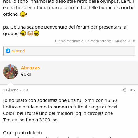
no!, io sono innamorato dello stile rétro della olympus. La fuji
è una bella ed ottima marca la om-d ha delle buone e storiche
ottiche.
ps. C'è una sezione Benvenuto del forum per presentarsi al
gruppo
Ultima modifica di un moderatore:
1 Giugno 2018
R
minerid
e
a
c
Abraxas
t
GURU
i
o
n
s
1 Giugno 2018
#5
:
Io ho usato con soddisfazione una fuji xm1 con 16 50
L'ottica e nitida e molto buona in tutto il range di focali
Colori belli forse uno dei migliori jpg in circolazione
Tenuta iso fino a 3200 iso.
Ora i punti dolenti