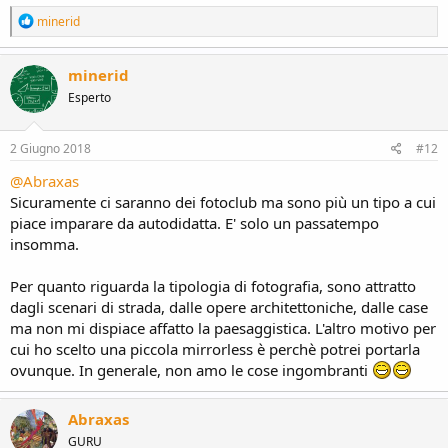
R
minerid
e
a
c
minerid
t
Esperto
i
o
n
s
2 Giugno 2018
#12
:
@Abraxas
Sicuramente ci saranno dei fotoclub ma sono più un tipo a cui
piace imparare da autodidatta. E' solo un passatempo
insomma.
Per quanto riguarda la tipologia di fotografia, sono attratto
dagli scenari di strada, dalle opere architettoniche, dalle case
ma non mi dispiace affatto la paesaggistica. L'altro motivo per
cui ho scelto una piccola mirrorless è perchè potrei portarla
ovunque. In generale, non amo le cose ingombranti
Abraxas
GURU