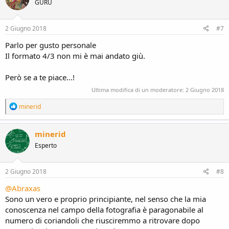
GURU
i
o
n
s
2 Giugno 2018
#7
:
Parlo per gusto personale
Il formato 4/3 non mi è mai andato giù.
Però se a te piace...!
Ultima modifica di un moderatore:
2 Giugno 2018
R
minerid
e
a
c
minerid
t
Esperto
i
o
n
s
2 Giugno 2018
#8
:
@Abraxas
Sono un vero e proprio principiante, nel senso che la mia
conoscenza nel campo della fotografia è paragonabile al
numero di coriandoli che riusciremmo a ritrovare dopo