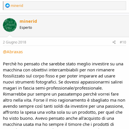
R
minerid
e
a
c
minerid
t
Esperto
i
o
n
s
2 Giugno 2018
#10
:
@Abraxas
Perchè ho pensato che sarebbe stato meglio investire su una
macchina con obiettivi intercambiabili per non rimanere
fossilizzato sul corpo fisso e per poter imparare ad usare
nuovi strumenti fotografici. Se dovessi appassionarmi salirei
magari in fascia semi-professionale/professionale.
Rimarrebbe pur sempre un passatempo perchè vorrei fare
altro nella vita. Forse il mio ragionamento è sbagliato ma non
avendo sempre così tanti soldi da investire per una passione,
affronto la spesa una volta sola su un prodotto, per quel che
ho visto buono. Avevo pensato anche all'acquisto di una
macchina usata ma ho sempre il timore che i prodotti di