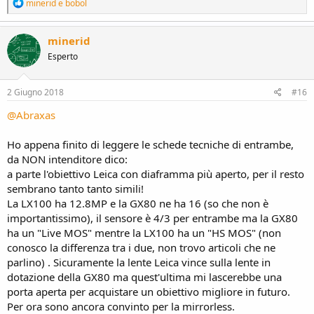
R
minerid
e
bobol
e
a
c
minerid
t
Esperto
i
o
n
s
2 Giugno 2018
#16
:
@Abraxas
Ho appena finito di leggere le schede tecniche di entrambe,
da NON intenditore dico:
a parte l'obiettivo Leica con diaframma più aperto, per il resto
sembrano tanto tanto simili!
La LX100 ha 12.8MP e la GX80 ne ha 16 (so che non è
importantissimo), il sensore è 4/3 per entrambe ma la GX80
ha un "Live MOS" mentre la LX100 ha un "HS MOS" (non
conosco la differenza tra i due, non trovo articoli che ne
parlino) . Sicuramente la lente Leica vince sulla lente in
dotazione della GX80 ma quest'ultima mi lascerebbe una
porta aperta per acquistare un obiettivo migliore in futuro.
Per ora sono ancora convinto per la mirrorless.