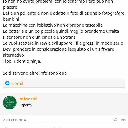
Io non ho avuto problemi con lo schermo Pero può non
piacere
L'af e un po lento e non e adatto x foto di azione o fotografare
bambini
La macchina con l'obiettivo non e proprio tascabile
La batteria e un po piccola quindi meglio prenderne un'alta
Il sensore non e un cmos e un xtrans
Se vuoi scattare in raw e sviluppare i file grezzi in modo serio
Devi prendere in considerazione l'acquisto di un siftware
alternativo
Tipo irident o ninja.
Se ti servono altre info sono qua.
R
minerid
e
a
c
minerid
t
Esperto
i
o
n
s
2 Giugno 2018
#6
: