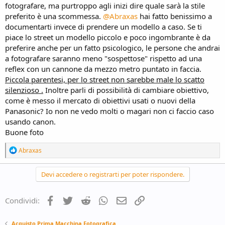
fotografare, ma purtroppo agli inizi dire quale sarà la stile
preferito è una scommessa.
@Abraxas
hai fatto benissimo a
documentarti invece di prendere un modello a caso. Se ti
piace lo street un modello piccolo e poco ingombrante è da
preferire anche per un fatto psicologico, le persone che andrai
a fotografare saranno meno "sospettose" rispetto ad una
reflex con un cannone da mezzo metro puntato in faccia.
Piccola parentesi, per lo street non sarebbe male lo scatto
silenzioso .
Inoltre parli di possibilità di cambiare obiettivo,
come è messo il mercato di obiettivi usati o nuovi della
Panasonic? Io non ne vedo molti o magari non ci faccio caso
usando canon.
Buone foto
R
Abraxas
e
a
c
Devi accedere o registrarti per poter rispondere.
t
i
o
Facebook
Twitter
Reddit
WhatsApp
e-mail
Link
Condividi:
n
s
:
Acquisto Prima Macchina Fotografica