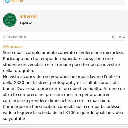
R
minerid
e
a
c
minerid
t
Esperto
i
o
n
s
2 Giugno 2018
#14
:
@Abraxas
Sono quasi completamente convinto di volere una mirrorless.
Purtroppo non ho tempo di frequentare corsi, sono uno
studente universitario e mi rimane poco tempo da investire
nella fotografia.
Ho visto alcuni video su youtube che riguardavano l'utilizzo
della GX80 per la street photography e i risultati sono stati
buoni. Dovrei solo procurarmi un obiettivo adatto. Almeno un
altro lo comprerò nei prossimi mesi ma per ora potrei
cominciare a prendere dimestichezza con la macchina.
Comunque mi hai suscitato curiosità sulla compatta, adesso
vado a leggere la scheda della LX100 e guardo qualche video
su youtube