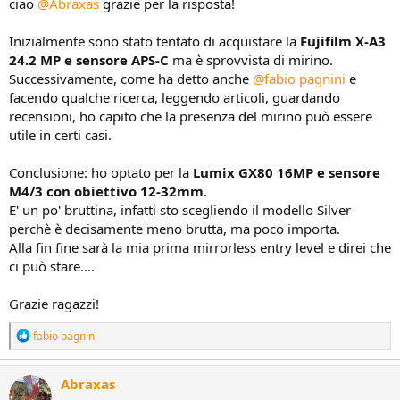
ciao
@Abraxas
grazie per la risposta!
Inizialmente sono stato tentato di acquistare la
Fujifilm X-A3
24.2 MP e sensore APS-C
ma è sprovvista di mirino.
Successivamente, come ha detto anche
@fabio pagnini
e
facendo qualche ricerca, leggendo articoli, guardando
recensioni, ho capito che la presenza del mirino può essere
utile in certi casi.
Conclusione: ho optato per la
Lumix GX80 16MP e sensore
M4/3 con obiettivo 12-32mm
.
E' un po' bruttina, infatti sto scegliendo il modello Silver
perchè è decisamente meno brutta, ma poco importa.
Alla fin fine sarà la mia prima mirrorless entry level e direi che
ci può stare....
Grazie ragazzi!
R
fabio pagnini
e
a
c
Abraxas
t