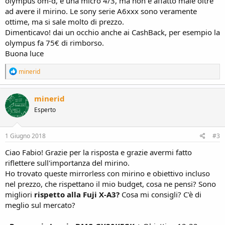
olympus om-d, è una micro 4/3, ma non è affatto male oltre
ad avere il mirino. Le sony serie A6xxx sono veramente
ottime, ma si sale molto di prezzo.
Dimenticavo! dai un occhio anche ai CashBack, per esempio la
olympus fa 75€ di rimborso.
Buona luce
R
minerid
e
a
c
minerid
t
Esperto
i
o
n
s
1 Giugno 2018
#3
:
Ciao Fabio! Grazie per la risposta e grazie avermi fatto
riflettere sull'importanza del mirino.
Ho trovato queste mirrorless con mirino e obiettivo incluso
nel prezzo, che rispettano il mio budget, cosa ne pensi? Sono
migliori
rispetto alla Fuji X-A3?
Cosa mi consigli? C'è di
meglio sul mercato?