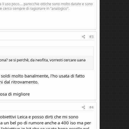
i uso poco.... parecchie ottiche sono molto datate e sono
 e cerco sempre di ragionare in "analogico".
#3
iona? se si perchè, da neofita, vorresti cercare uana
 soldi molto banalmente, l'ho usata di fatto
ni dal ritrovamento.
osa di migliore
#4
iettivi Leica e posso dirti che mi sono
cca un bel po di rumore anche a 400 iso ma per
obiettivo in kit che se usato bene eccelle nel