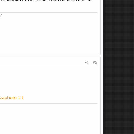
o”
#5
zaphoto-21