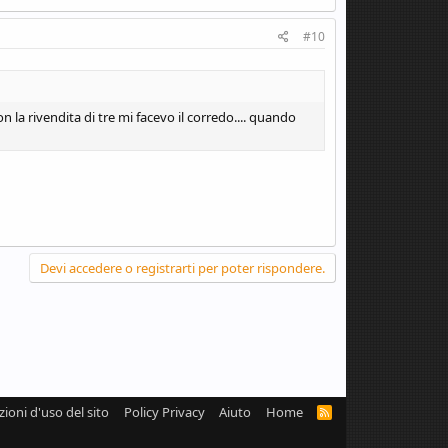
#10
n la rivendita di tre mi facevo il corredo.... quando
Devi accedere o registrarti per poter rispondere.
zioni d'uso del sito
Policy Privacy
Aiuto
Home
R
S
S