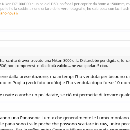
n Nikon D7100/D90 e un paio di D50, ho focali per coprire da 8mm a 1500mm, ma l
le ho la soddisfazione di fare delle vere fotografie, ho sala posa con luci flash
iano-novali/
hai scritto di aver trovato una Nikon 3000 d, la D starebbe per digitale, funz
€, non compreresti nulla di più valido.... ne vuoi parlare? ciao.
bene dalla presentazione, ma ai tempi l'ho venduta per bisogno di
io in Puglia (vedi foto profilo) e l'ho venduta dopo forse 10 gior
 usate o anche un po' datate, se ciò mi permette di trovare qualc
e anno una Panasonic Lumix che generalmente le Lumix montano ob
re le pana sono tra le poche che possono scattare in raw, unica pe
camera. Per la reflex entry Canon o Nikon poco cambia compreso l'