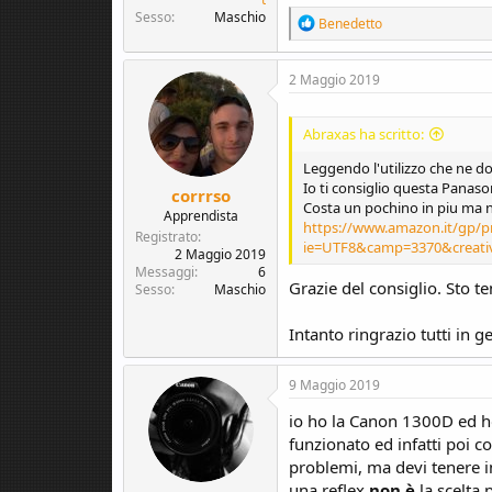
Sesso
Maschio
R
Benedetto
e
a
c
2 Maggio 2019
t
i
o
Abraxas ha scritto:
n
s
Leggendo l'utilizzo che ne do
:
Io ti consiglio questa Panaso
corrrso
Costa un pochino in piu ma n
Apprendista
https://www.amazon.it/gp/p
Registrato
ie=UTF8&camp=3370&creati
2 Maggio 2019
Messaggi
6
Grazie del consiglio. Sto 
Sesso
Maschio
Intanto ringrazio tutti in g
9 Maggio 2019
io ho la Canon 1300D ed ho
funzionato ed infatti poi c
problemi, ma devi tenere i
una reflex
non è
la scelta 