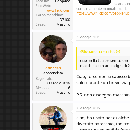
Località
Bergamo
Scatto co
Sito Web
completamente manuali, ma da quel
www.flickr.com
https://www.flickr.com/people/luc
Corpo macchina
D7100
Sesso
Maschio
2 Maggio 2019
49luciano ha scritto:
ciao, nella tua presentazione 
macchina con un badget di 250
corrrso
Apprendista
Ciao, forse non si capisce 
Registrato
solo durante un breve viagg
2 Maggio 2019
Messaggi
6
Sesso
Maschio
P.S. non disdegno macchine
2 Maggio 2019
ciao, ho usato per qualch
divertito parecchio, inolt
il resto una splendida foto