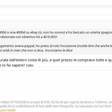
00d o una 4000d su ebay (sì, non ho sonno) e ho beccato un utente spagnol
ndizionate con obiettivo kit a 40 EURO!
mento aveva paypal, ho preso al volo l'occasione (inutile dire che anche le 
 soldi in men che non si dica.. Incrociamo le dita!
rata dall'estero costa di più, a quel prezzo le compravo tutte e qua
 lo fai sapere? ciao.
n Nikon D7100/D90 e un paio di D50, ho focali per coprire da 8mm a 1500mm, ma l
le ho la soddisfazione di fare delle vere fotografie, ho sala posa con luci flash
iano-novali/