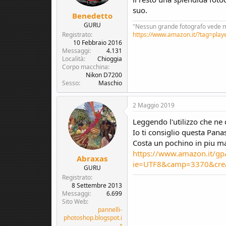
suo.
Benedetto
GURU
"Nessun grande fotografo vede m
Registrato
https://www.amazon.it/?tag=play
10 Febbraio 2016
Messaggi
4.131
Località
Chioggia
Corpo macchina
Nikon D7200
Sesso
Maschio
2 Maggio 2019
Leggendo l'utilizzo che ne 
Io ti consiglio questa Pana
Costa un pochino in piu ma
https://www.amazon.it/gp
Abraxas
ie=UTF8&camp=3370&crea
GURU
Registrato
8 Settembre 2013
Messaggi
6.699
Sito Web
pannelli-
photoshop.blogspot.i
t