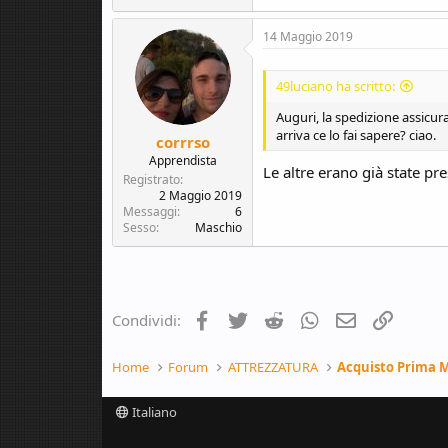
14 Maggio 2019
49luciano ha scritto:
Auguri, la spedizione assicura
arriva ce lo fai sapere? ciao.
corrrso
Apprendista
Le altre erano già state pre
Registrato
2 Maggio 2019
Messaggi
6
Sesso
Maschio
Facebook
Twitter
Reddit
WhatsApp
e-mail
Link
Condividi:
Home
Forum
ATTREZZATURA
Acquisto Prima 
Italiano