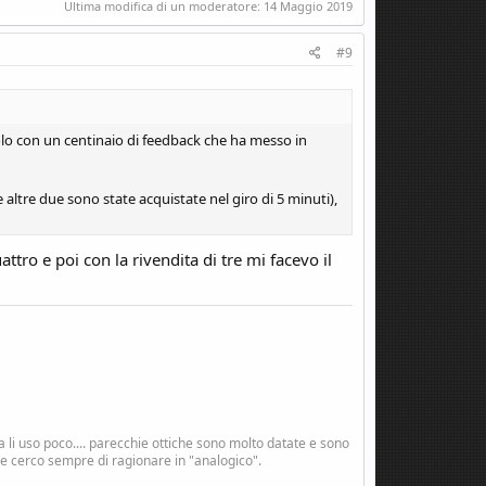
Ultima modifica di un moderatore:
14 Maggio 2019
#9
o con un centinaio di feedback che ha messo in
altre due sono state acquistate nel giro di 5 minuti),
ttro e poi con la rivendita di tre mi facevo il
i uso poco.... parecchie ottiche sono molto datate e sono
 e cerco sempre di ragionare in "analogico".