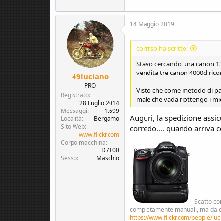
14 Maggio 2019
corrrso ha scritto:
Stavo cercando una canon 13
vendita tre canon 4000d rico
49luciano
PRO
Visto che come metodo di paga
Registrato
male che vada riottengo i miei
28 Luglio 2014
Messaggi
1.699
Auguri, la spedizione assicu
Località
Bergamo
Sito Web
corredo.... quando arriva ce
www.flickr.com
Corpo macchina
D7100
Sesso
Maschio
Scatto co
completamente manuali, ma da quel
https://www.flickr.com/people/luc