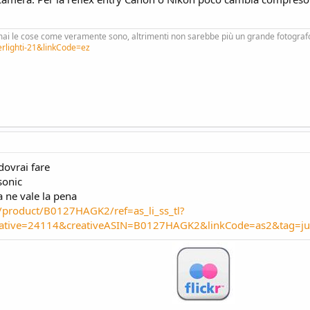
ai le cose come veramente sono, altrimenti non sarebbe più un grande fotograf
erlighti-21&linkCode=ez
dovrai fare
sonic
 ne vale la pena
/product/B0127HAGK2/ref=as_li_ss_tl?
tive=24114&creativeASIN=B0127HAGK2&linkCode=as2&tag=ju