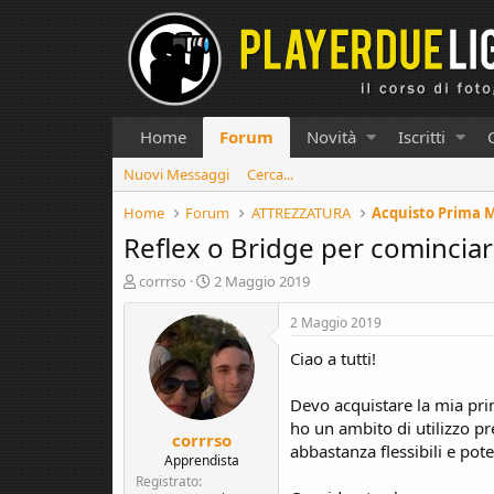
Home
Forum
Novità
Iscritti
Nuovi Messaggi
Cerca...
Home
Forum
ATTREZZATURA
Acquisto Prima 
Reflex o Bridge per cominciar
C
D
corrrso
2 Maggio 2019
r
a
e
t
2 Maggio 2019
a
a
Ciao a tutti!
t
d
o
i
r
i
Devo acquistare la mia pri
e
n
ho un ambito di utilizzo pr
corrrso
D
i
abbastanza flessibili e pot
i
z
Apprendista
s
i
Registrato