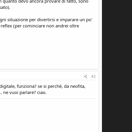
in quanto devo ancora provare di fatto, sono
sato).
gni situazione per divertirsi e imparare un po'
reflex (per cominciare non andrei oltre
#2
igitale, funziona? se si perchè, da neofita,
. ne vuoi parlare? ciao.