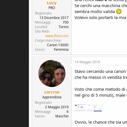
Lucy
Se cerchi una macchina che 
PRO
sembra molto valida
Registrato
Volevo solo portarti la mia
13 Dicembre 2017
Messaggi
700
Località
Torino
Sito Web
www.flickr.com
Corpo macchina
Canon 1300D
Sesso
Femmina
14 Maggio 2019
Stavo cercando una canon 
che ha messo in vendita tr
Visto che come metodo di p
corrrso
nel giro di 5 minuti), male
Apprendista
Registrato
2 Maggio 2019
Messaggi
6
Sesso
Maschio
Ovvio, le chance che sia un