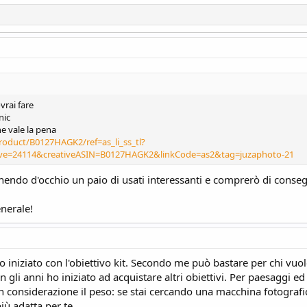
vrai fare
nic
e vale la pena
roduct/B0127HAGK2/ref=as_li_ss_tl?
ve=24114&creativeASIN=B0127HAGK2&linkCode=as2&tag=juzaphoto-21
tenendo d'occhio un paio di usati interessanti e comprerò di conse
enerale!
 iniziato con l'obiettivo kit. Secondo me può bastare per chi vuo
on gli anni ho iniziato ad acquistare altri obiettivi. Per paesaggi 
n considerazione il peso: se stai cercando una macchina fotograf
più adatta per te.