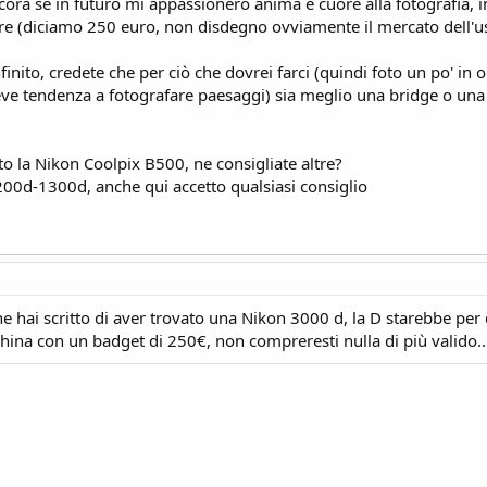
ora se in futuro mi appassionerò anima e cuore alla fotografia, 
ifre (diciamo 250 euro, non disdegno ovviamente il mercato dell'u
ito, credete che per ciò che dovrei farci (quindi foto un po' in o
ieve tendenza a fotografare paesaggi) sia meglio una bridge o una 
o la Nikon Coolpix B500, ne consigliate altre?
1200d-1300d, anche qui accetto qualsiasi consiglio
ne hai scritto di aver trovato una Nikon 3000 d, la D starebbe per d
ina con un badget di 250€, non compreresti nulla di più valido...