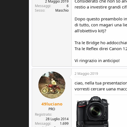
Considerato che non so anc
c
o
2 Maggio 2019
Messaggi
6
u
restio a investire grandi c
Sesso
Maschio
s
s
Dopo questo preambolo infin
i
di tutto, con magari una l
o
all'obiettivo kit)?
n
e
Tra le Bridge ho addocchiat
Tra le Reflex direi Canon 
Vi ringrazio in anticipo!
2 Maggio 2019
ciao, nella tua presentazio
vorresti cercare uana macch
49luciano
PRO
Registrato
28 Luglio 2014
Messaggi
1.699