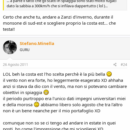
... a parte il fatto che gli scatti in spiaggia sono stati molto fugaci
dato la sabbia a 300km/h che si infilava dappertutto ( lol )...
Certo che anche tu, andare a Zanzi d'inverno, durante il
monsone di sud-est e scegliere proprio la costa est... che
testa!!
Stefano.Minella
GURU
26 Agosto 2011
#24
LOL beh la costa est l'ho scelta perchè è la più bella
il vento non era forte, ho leggermente esagerato XD ahhaha
anzi si stava da dio con il vento, ma non si potevano cambiare
obiettivi in spiaggia
il periodo purtroppo era l'unico dati impegni universitari miei
e della morosa
abbiamo libero solo agosto che tra l'altro
non è un bene neanche per il mio portafoglio XD
comunque non so se ci tengo ad andare in estate in quei
posti, ho come l'impressione che mi scioglierei XD