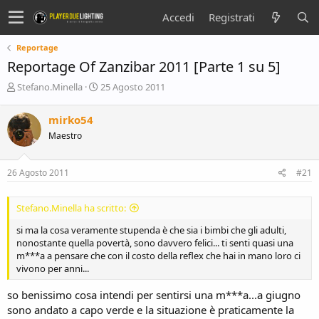
Accedi
Registrati
Reportage
Reportage Of Zanzibar 2011 [Parte 1 su 5]
C
D
Stefano.Minella
25 Agosto 2011
r
a
e
t
mirko54
a
a
Maestro
t
d
o
i
r
i
26 Agosto 2011
#21
e
n
D
i
i
z
Stefano.Minella ha scritto:
s
i
c
o
si ma la cosa veramente stupenda è che sia i bimbi che gli adulti,
u
nonostante quella povertà, sono davvero felici... ti senti quasi una
s
m***a a pensare che con il costo della reflex che hai in mano loro ci
s
vivono per anni...
i
o
so benissimo cosa intendi per sentirsi una m***a...a giugno
n
sono andato a capo verde e la situazione è praticamente la
e