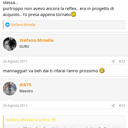
stessa...
purtroppo non avevo ancora la reflex.. era in progetto di
acquisto.. l'o presa appena tornato
R
Stefano.Minella
e
a
c
Stefano.Minella
t
GURU
i
o
n
s
26 Agosto 2011
#22
:
mannaggia!! va beh dai ti rifarai l'anno prossimo
dik75
Maestro
26 Agosto 2011
#23
Stefano.Minella ha scritto: