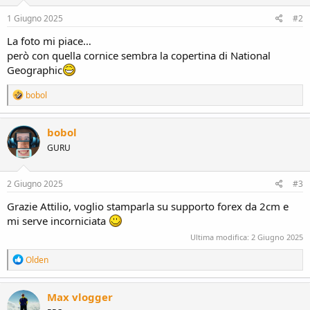
n
s
1 Giugno 2025
#2
:
La foto mi piace…
però con quella cornice sembra la copertina di National
Geographic
R
bobol
e
a
c
bobol
t
GURU
i
o
n
s
2 Giugno 2025
#3
:
Grazie Attilio, voglio stamparla su supporto forex da 2cm e
mi serve incorniciata
Ultima modifica:
2 Giugno 2025
R
Olden
e
a
c
Max vlogger
t