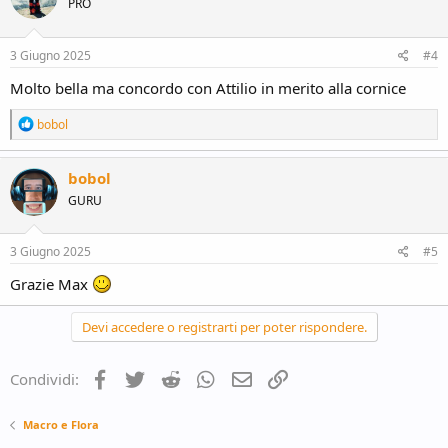
PRO
i
o
n
s
3 Giugno 2025
#4
:
Molto bella ma concordo con Attilio in merito alla cornice
R
bobol
e
a
c
bobol
t
GURU
i
o
n
s
3 Giugno 2025
#5
:
Grazie Max
Devi accedere o registrarti per poter rispondere.
Facebook
Twitter
Reddit
WhatsApp
e-mail
Link
Condividi:
Macro e Flora