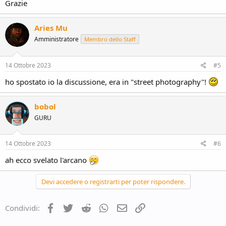
Grazie
Aries Mu
Amministratore
Membro dello Staff
14 Ottobre 2023
#5
ho spostato io la discussione, era in "street photography"!
bobol
GURU
14 Ottobre 2023
#6
ah ecco svelato l'arcano
Devi accedere o registrarti per poter rispondere.
Facebook
Twitter
Reddit
WhatsApp
e-mail
Link
Condividi: