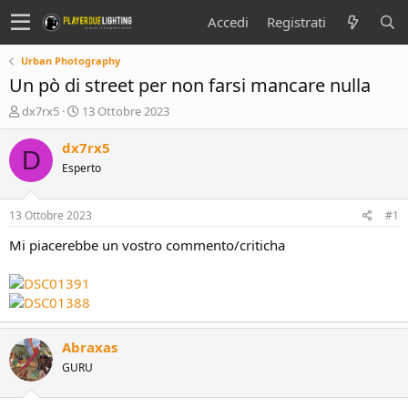
Accedi
Registrati
Urban Photography
Un pò di street per non farsi mancare nulla
C
D
dx7rx5
13 Ottobre 2023
r
a
e
t
dx7rx5
D
a
a
Esperto
t
d
o
i
r
i
13 Ottobre 2023
#1
e
n
D
i
Mi piacerebbe un vostro commento/criticha
i
z
s
i
c
o
u
s
s
Abraxas
i
GURU
o
n
e