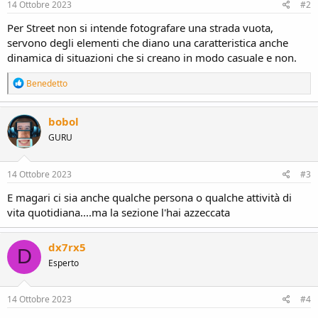
14 Ottobre 2023
#2
Per Street non si intende fotografare una strada vuota,
servono degli elementi che diano una caratteristica anche
dinamica di situazioni che si creano in modo casuale e non.
R
Benedetto
e
a
c
bobol
t
GURU
i
o
n
s
14 Ottobre 2023
#3
:
E magari ci sia anche qualche persona o qualche attività di
vita quotidiana....ma la sezione l'hai azzeccata
dx7rx5
D
Esperto
14 Ottobre 2023
#4