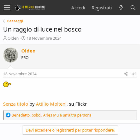
Accedi
Registrati
Paesaggi
Un raggio di luce nel bosco
C
D
Olden
18 Novembre 2024
r
a
e
t
Olden
a
a
PRO
t
d
o
i
r
i
18 Novembre 2024
#1
e
n
D
i
i
z
s
i
c
o
Senza titolo
by
Attilio Molteni
, su Flickr
u
s
R
Benedetto
,
bobol
,
Aries Mu
e un'altra persona
s
e
i
a
o
c
Devi accedere o registrarti per poter rispondere.
n
t
e
i