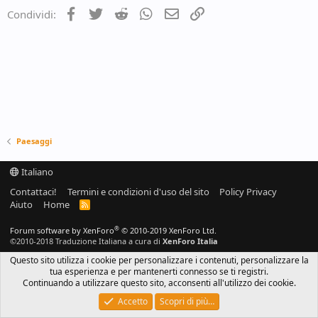
o
Facebook
Twitter
Reddit
WhatsApp
e-mail
Link
Condividi:
n
s
:
Paesaggi
Italiano
Contattaci!
Termini e condizioni d'uso del sito
Policy Privacy
Aiuto
Home
R
S
S
®
Forum software by XenForo
© 2010-2019 XenForo Ltd.
©2010-2018 Traduzione Italiana a cura di
XenForo Italia
Questo sito utilizza i cookie per personalizzare i contenuti, personalizzare la
tua esperienza e per mantenerti connesso se ti registri.
Continuando a utilizzare questo sito, acconsenti all'utilizzo dei cookie.
Accetto
Scopri di più…