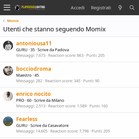
Accedi
Registrati
Momix
Utenti che stanno seguendo Momix
antoniousa11
GURU
·
35
·
Scrive da
Padova
Messaggi
7.673
Reaction score
863
Punti
205
bocciodroma
Maestro
·
45
Messaggi
282
Reaction score
345
Punti
90
enrico nocito
PRO
·
60
·
Scrive da
Milano
Messaggi
2.513
Reaction score
1.589
Punti
160
Fearless
GURU
·
Scrive da
Casavatore
Messaggi
14.605
Reaction score
7.798
Punti
205