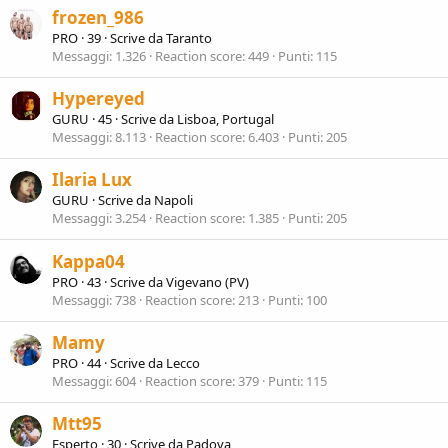
frozen_986
PRO
·
39
·
Scrive da
Taranto
Messaggi
1.326
Reaction score
449
Punti
115
Hypereyed
GURU
·
45
·
Scrive da
Lisboa, Portugal
Messaggi
8.113
Reaction score
6.403
Punti
205
Ilaria Lux
GURU
·
Scrive da
Napoli
Messaggi
3.254
Reaction score
1.385
Punti
205
Kappa04
PRO
·
43
·
Scrive da
Vigevano (PV)
Messaggi
738
Reaction score
213
Punti
100
Mamy
PRO
·
44
·
Scrive da
Lecco
Messaggi
604
Reaction score
379
Punti
115
Mtt95
Esperto
·
30
·
Scrive da
Padova