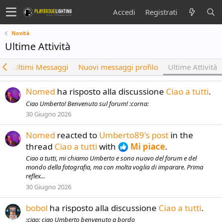
Accedi
Registrati
Novità
Ultime Attività
à
Ultimi Messaggi
Nuovi messaggi profilo
Ultime Attività
Nomed
ha risposto alla discussione
Ciao a tutti
.
Ciao Umberto! Benvenuto sul forum! :corna:
30 Giugno 2026
Nomed
reacted to
Umberto89's post
in the
thread
Ciao a tutti
with
Mi piace
.
Ciao a tutti, mi chiamo Umberto e sono nuovo del forum e del
mondo della fotografia, ma con molta voglia di imparare. Prima
reflex...
30 Giugno 2026
bobol
ha risposto alla discussione
Ciao a tutti
.
:ciao: ciao Umberto benvenuto a bordo