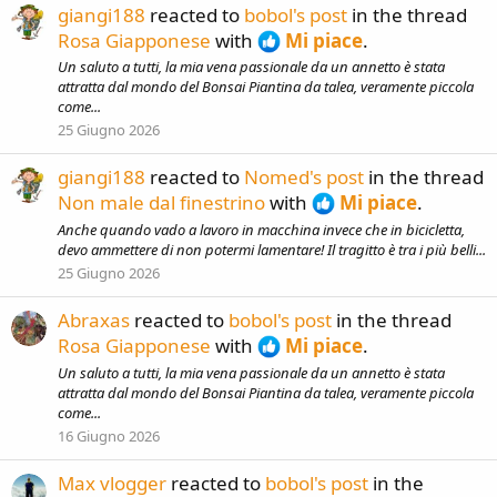
giangi188
reacted to
bobol's post
in the thread
Rosa Giapponese
with
Mi piace
.
Un saluto a tutti, la mia vena passionale da un annetto è stata
attratta dal mondo del Bonsai Piantina da talea, veramente piccola
come...
25 Giugno 2026
giangi188
reacted to
Nomed's post
in the thread
Non male dal finestrino
with
Mi piace
.
Anche quando vado a lavoro in macchina invece che in bicicletta,
devo ammettere di non potermi lamentare! Il tragitto è tra i più belli...
25 Giugno 2026
Abraxas
reacted to
bobol's post
in the thread
Rosa Giapponese
with
Mi piace
.
Un saluto a tutti, la mia vena passionale da un annetto è stata
attratta dal mondo del Bonsai Piantina da talea, veramente piccola
come...
16 Giugno 2026
Max vlogger
reacted to
bobol's post
in the